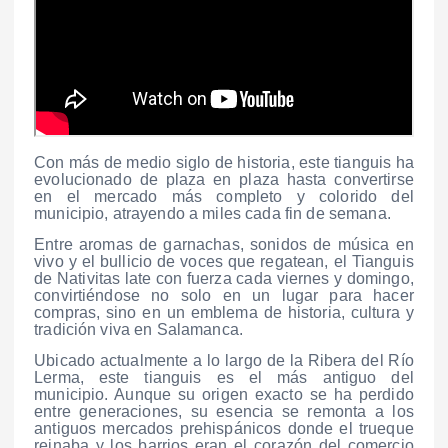
Con más de medio siglo de historia, este tianguis ha
evolucionado de plaza en plaza hasta convertirse
en el mercado más completo y colorido del
municipio, atrayendo a miles cada fin de semana.
Entre aromas de garnachas, sonidos de música en
vivo y el bullicio de voces que regatean, el Tianguis
de Nativitas late con fuerza cada viernes y domingo,
convirtiéndose no solo en un lugar para hacer
compras, sino en un emblema de historia, cultura y
tradición viva en Salamanca.
Ubicado actualmente a lo largo de la Ribera del Río
Lerma, este tianguis es el más antiguo del
municipio. Aunque su origen exacto se ha perdido
entre generaciones, su esencia se remonta a los
antiguos mercados prehispánicos donde el trueque
reinaba y los barrios eran el corazón del comercio