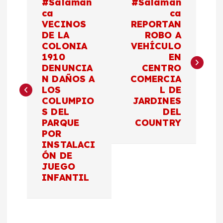
#Salaman
#Salaman
a
ca
ca
VECINOS
REPORTAN
DE LA
ROBO A
v
COLONIA
VEHÍCULO
1910
EN
e
DENUNCIA
CENTRO
N DAÑOS A
COMERCIA
g
LOS
L DE
COLUMPIO
JARDINES
a
S DEL
DEL
PARQUE
COUNTRY
c
POR
INSTALACI
ÓN DE
i
JUEGO
INFANTIL
ó
n