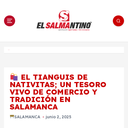
S
a
l
t
a
r
a
l
c
o
El Salmantino - medios/noticias/editorial
n
t
e
Inicio
n
i
d
o
EL TIANGUIS DE
NATIVITAS; UN TESORO
VIVO DE COMERCIO Y
TRADICIÓN EN
SALAMANCA
SALAMANCA
junio 2, 2025