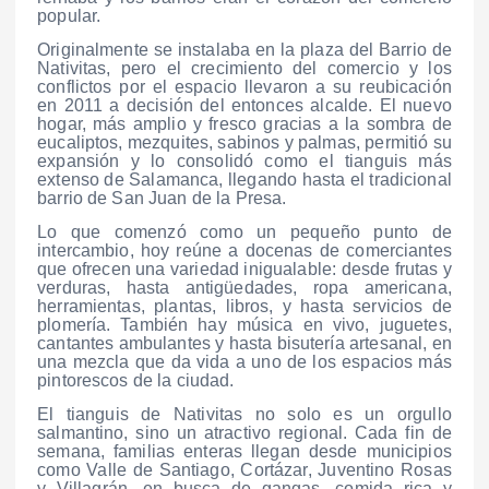
popular.
Originalmente se instalaba en la plaza del Barrio de
Nativitas, pero el crecimiento del comercio y los
conflictos por el espacio llevaron a su reubicación
en 2011 a decisión del entonces alcalde. El nuevo
hogar, más amplio y fresco gracias a la sombra de
eucaliptos, mezquites, sabinos y palmas, permitió su
expansión y lo consolidó como el tianguis más
extenso de Salamanca, llegando hasta el tradicional
barrio de San Juan de la Presa.
Lo que comenzó como un pequeño punto de
intercambio, hoy reúne a docenas de comerciantes
que ofrecen una variedad inigualable: desde frutas y
verduras, hasta antigüedades, ropa americana,
herramientas, plantas, libros, y hasta servicios de
plomería. También hay música en vivo, juguetes,
cantantes ambulantes y hasta bisutería artesanal, en
una mezcla que da vida a uno de los espacios más
pintorescos de la ciudad.
El tianguis de Nativitas no solo es un orgullo
salmantino, sino un atractivo regional. Cada fin de
semana, familias enteras llegan desde municipios
como Valle de Santiago, Cortázar, Juventino Rosas
y Villagrán, en busca de gangas, comida rica y