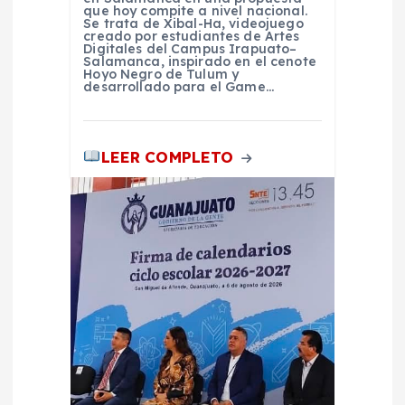
s
que hoy compite a nivel nacional.
Se trata de Xibal-Ha, videojuego
creado por estudiantes de Artes
Digitales del Campus Irapuato–
Salamanca, inspirado en el cenote
Hoyo Negro de Tulum y
desarrollado para el Game…
LEER COMPLETO