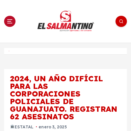
S
a
l
t
a
r
a
l
c
o
El Salmantino - medios/noticias/editorial
n
t
e
Inicio
n
i
d
o
2024, UN AÑO DIFÍCIL
PARA LAS
CORPORACIONES
POLICIALES DE
GUANAJUATO. REGISTRAN
62 ASESINATOS
ESTATAL
enero 3, 2025