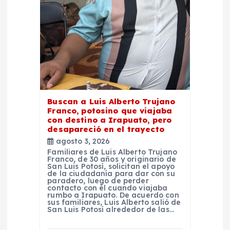
e
n
t
r
Buscan a Luis Alberto Trujano
Franco, potosino que viajaba
a
con destino a Irapuato, pero
desapareció en el trayecto
d
agosto 3, 2026
Familiares de Luis Alberto Trujano
Franco, de 30 años y originario de
a
San Luis Potosí, solicitan el apoyo
de la ciudadanía para dar con su
paradero, luego de perder
contacto con él cuando viajaba
s
rumbo a Irapuato. De acuerdo con
sus familiares, Luis Alberto salió de
San Luis Potosí alrededor de las…