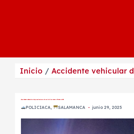
Inicio
Accidente vehicular d
Accidente vehicular deja un lesionado en la Carretera Federal 45
POLICIACA
,
SALAMANCA
junio 29, 2025