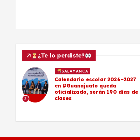
a
s
¿Te lo perdiste?
SALAMANCA
Calendario escolar 2026–2027
al
en #Guanajuato queda
el
oficializado, serán 190 días de
clases
2
o