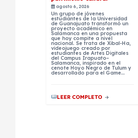
d
agosto 6, 2026
e
Un grupo de jóvenes
estudiantes de la Universidad
de Guanajuato transformó un
proyecto académico en
e
Salamanca en una propuesta
que hoy compite a nivel
nacional. Se trata de Xibal-Ha,
n
videojuego creado por
estudiantes de Artes Digitales
del Campus Irapuato–
Salamanca, inspirado en el
t
cenote Hoyo Negro de Tulum y
desarrollado para el Game…
r
LEER COMPLETO
a
d