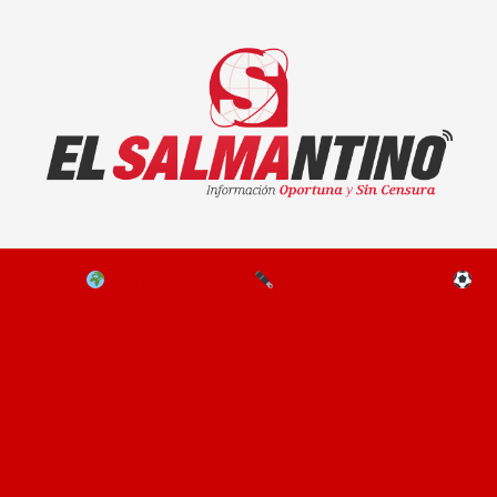
El Salmantino - medios/noticias/editorial
NAL
EL MUNDO
EDITORIALES
D