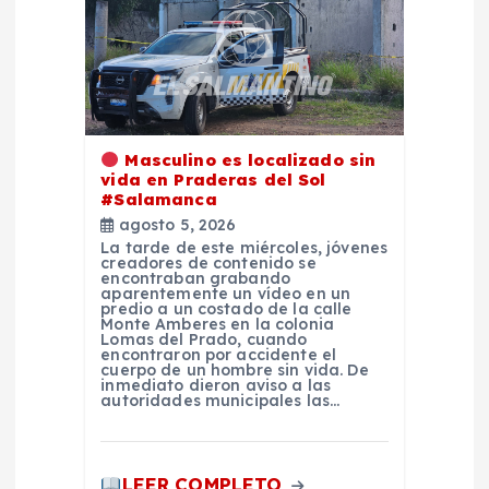
n
d
e
e
Masculino es localizado sin
vida en Praderas del Sol
n
#Salamanca
agosto 5, 2026
La tarde de este miércoles, jóvenes
t
creadores de contenido se
encontraban grabando
aparentemente un vídeo en un
r
predio a un costado de la calle
Monte Amberes en la colonia
Lomas del Prado, cuando
encontraron por accidente el
a
cuerpo de un hombre sin vida. De
inmediato dieron aviso a las
autoridades municipales las…
d
a
LEER COMPLETO