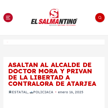
S
a
l
t
a
r
a
l
c
o
El Salmantino - medios/noticias/editorial
n
t
e
Inicio
n
i
d
o
ASALTAN AL ALCALDE DE
DOCTOR MORA Y PRIVAN
DE LA LIBERTAD A
CONTRALORA DE ATARJEA
ESTATAL
,
POLICIACA
enero 16, 2025