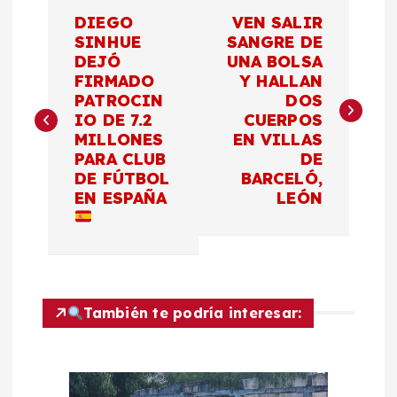
N
DIEGO
VEN SALIR
a
SINHUE
SANGRE DE
DEJÓ
UNA BOLSA
FIRMADO
Y HALLAN
v
PATROCIN
DOS
IO DE 7.2
CUERPOS
e
MILLONES
EN VILLAS
PARA CLUB
DE
g
DE FÚTBOL
BARCELÓ,
EN ESPAÑA
LEÓN
a
c
i
También te podría interesar:
ó