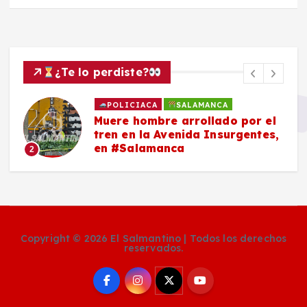
¿Te lo perdiste?
POLICIACA
SALAMANCA
Muere hombre arrollado por el
tren en la Avenida Insurgentes,
en #Salamanca
2
Copyright © 2026 El Salmantino | Todos los derechos
reservados.