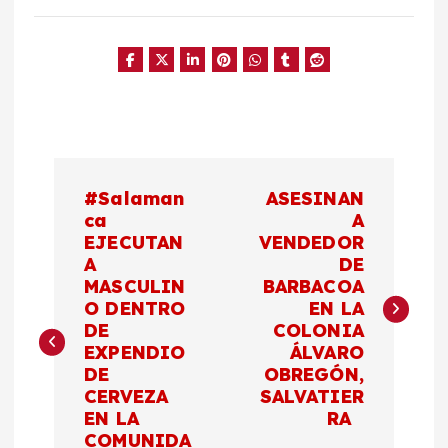
N
#Salaman
ASESINAN
a
ca
A
EJECUTAN
VENDEDOR
A
DE
v
MASCULIN
BARBACOA
O DENTRO
EN LA
e
DE
COLONIA
EXPENDIO
ÁLVARO
g
DE
OBREGÓN,
CERVEZA
SALVATIER
a
EN LA
RA
COMUNIDA