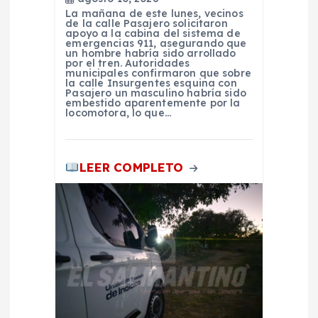
r
La mañana de este lunes, vecinos
de la calle Pasajero solicitaron
apoyo a la cabina del sistema de
a
emergencias 911, asegurando que
un hombre habría sido arrollado
por el tren. Autoridades
d
municipales confirmaron que sobre
la calle Insurgentes esquina con
Pasajero un masculino habría sido
embestido aparentemente por la
a
locomotora, lo que…
s
LEER COMPLETO