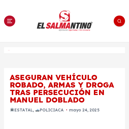
S
a
l
t
a
r
a
l
c
o
El Salmantino - medios/noticias/editorial
n
t
e
Inicio
n
i
d
o
ASEGURAN VEHÍCULO
ROBADO, ARMAS Y DROGA
TRAS PERSECUCIÓN EN
MANUEL DOBLADO
ESTATAL
,
POLICIACA
mayo 24, 2025