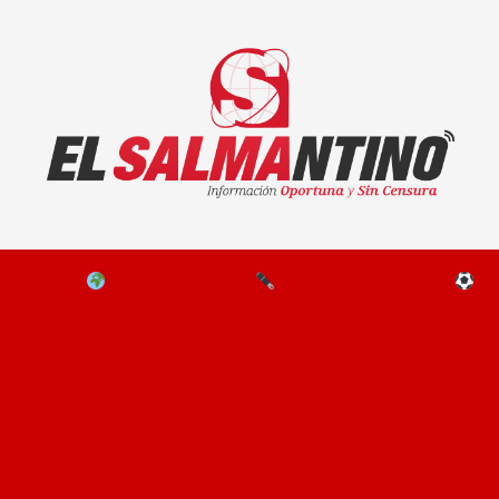
El Salmantino - medios/noticias/editorial
NAL
EL MUNDO
EDITORIALES
D