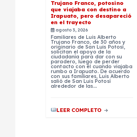
Trujano Franco, potosino
e
que viajaba con destino a
Irapuato, pero desapareció
en el trayecto
n
agosto 3, 2026
Familiares de Luis Alberto
t
Trujano Franco, de 30 años y
originario de San Luis Potosí,
solicitan el apoyo de la
ciudadanía para dar con su
r
paradero, luego de perder
contacto con él cuando viajaba
rumbo a Irapuato. De acuerdo
a
con sus familiares, Luis Alberto
salió de San Luis Potosí
alrededor de las…
d
a
LEER COMPLETO
s