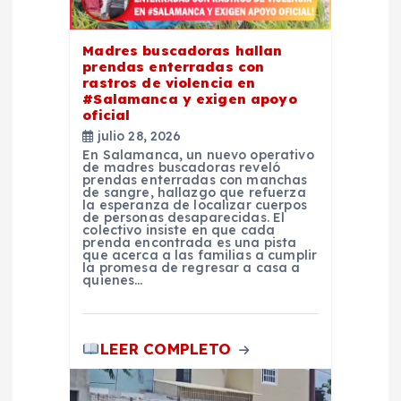
e
n
Madres buscadoras hallan
prendas enterradas con
t
rastros de violencia en
#Salamanca y exigen apoyo
oficial
r
julio 28, 2026
En Salamanca, un nuevo operativo
a
de madres buscadoras reveló
prendas enterradas con manchas
de sangre, hallazgo que refuerza
la esperanza de localizar cuerpos
d
de personas desaparecidas. El
colectivo insiste en que cada
prenda encontrada es una pista
a
que acerca a las familias a cumplir
la promesa de regresar a casa a
quienes…
s
LEER COMPLETO