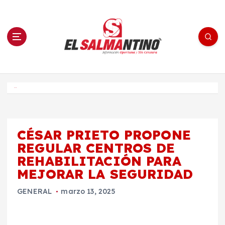
S
a
l
t
a
r
a
l
c
o
El Salmantino - medios/noticias/editorial
n
t
e
Inicio
n
i
d
o
CÉSAR PRIETO PROPONE
REGULAR CENTROS DE
REHABILITACIÓN PARA
MEJORAR LA SEGURIDAD
GENERAL
marzo 13, 2025