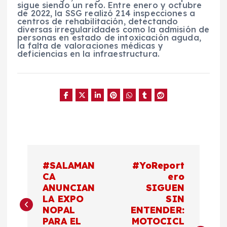
sigue siendo un reto. Entre enero y octubre
de 2022, la SSG realizó 214 inspecciones a
centros de rehabilitación, detectando
diversas irregularidades como la admisión de
personas en estado de intoxicación aguda,
la falta de valoraciones médicas y
deficiencias en la infraestructura.
N
#SALAMAN
#YoReport
a
CA
ero
ANUNCIAN
SIGUEN
LA EXPO
SIN
v
NOPAL
ENTENDER:
PARA EL
MOTOCICL