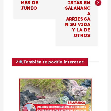
e
MES DE
ISTAS EN
JUNIO
SALAMANC
g
A
ARRIESGA
a
N SU VIDA
Y LA DE
c
OTROS
i
ó
También te podría interesar:
n
d
e