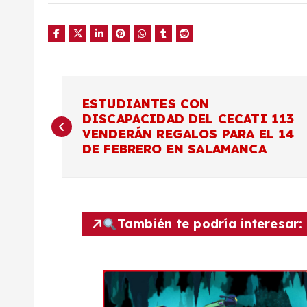
N
ESTUDIANTES CON
DISCAPACIDAD DEL CECATI 113
a
VENDERÁN REGALOS PARA EL 14
DE FEBRERO EN SALAMANCA
v
e
También te podría interesar:
g
a