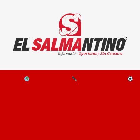
El Salmantino - medios/noticias/editorial
NAL
EL MUNDO
EDITORIALES
D