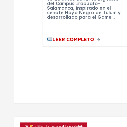
t
del Campus Irapuato–
Salamanca, inspirado en el
cenote Hoyo Negro de Tulum y
desarrollado para el Game…
r
a
LEER COMPLETO
d
a
s