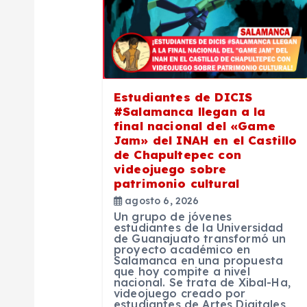
c
i
ó
Estudiantes de DICIS
#Salamanca llegan a la
n
final nacional del «Game
Jam» del INAH en el Castillo
de Chapultepec con
d
videojuego sobre
patrimonio cultural
e
agosto 6, 2026
Un grupo de jóvenes
estudiantes de la Universidad
e
de Guanajuato transformó un
proyecto académico en
Salamanca en una propuesta
que hoy compite a nivel
n
nacional. Se trata de Xibal-Ha,
videojuego creado por
estudiantes de Artes Digitales