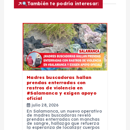
c
También te podría interesar:
i
ó
n
d
e
Madres buscadoras hallan
e
prendas enterradas con
rastros de violencia en
#Salamanca y exigen apoyo
n
oficial
julio 28, 2026
t
En Salamanca, un nuevo operativo
de madres buscadoras reveló
prendas enterradas con manchas
de sangre, hallazgo que refuerza
r
la esperanza de localizar cuerpos