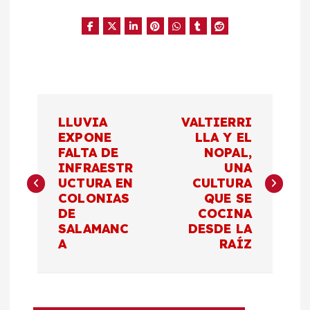
N
LLUVIA
VALTIERRI
a
EXPONE
LLA Y EL
FALTA DE
NOPAL,
INFRAESTR
UNA
v
UCTURA EN
CULTURA
COLONIAS
QUE SE
e
DE
COCINA
SALAMANC
DESDE LA
g
A
RAÍZ
a