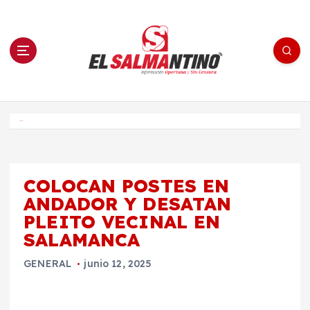
S
a
l
t
a
r
a
l
c
o
El Salmantino - medios/noticias/editorial
n
t
e
Inicio
n
i
d
o
COLOCAN POSTES EN
ANDADOR Y DESATAN
PLEITO VECINAL EN
SALAMANCA
GENERAL
junio 12, 2025