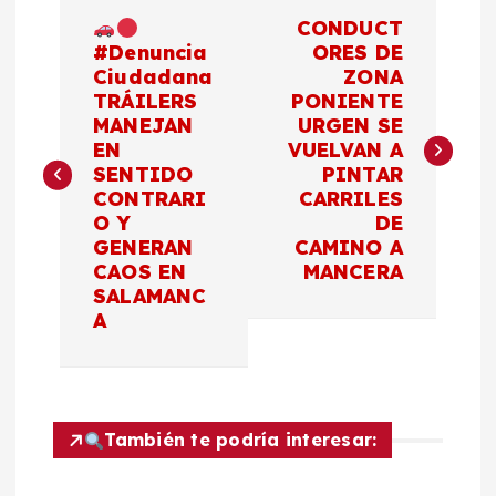
N
CONDUCT
a
#Denuncia
ORES DE
Ciudadana
ZONA
TRÁILERS
PONIENTE
v
MANEJAN
URGEN SE
EN
VUELVAN A
e
SENTIDO
PINTAR
CONTRARI
CARRILES
g
O Y
DE
GENERAN
CAMINO A
a
CAOS EN
MANCERA
SALAMANC
c
A
i
ó
También te podría interesar: