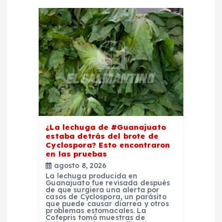
n
d
e
e
n
t
¿La lechuga de #Guanajuato
estaba detrás del brote de
r
Cyclospora? Esto encontraron
en las pruebas
a
agosto 8, 2026
La lechuga producida en
Guanajuato fue revisada después
d
de que surgiera una alerta por
casos de Cyclospora, un parásito
que puede causar diarrea y otros
problemas estomacales. La
a
Cofepris tomó muestras de