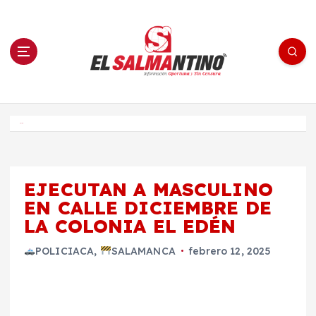
S
a
l
t
a
r
a
l
c
o
El Salmantino - medios/noticias/editorial
n
t
e
Inicio
n
i
d
o
EJECUTAN A MASCULINO
EN CALLE DICIEMBRE DE
LA COLONIA EL EDÉN
POLICIACA
,
SALAMANCA
febrero 12, 2025