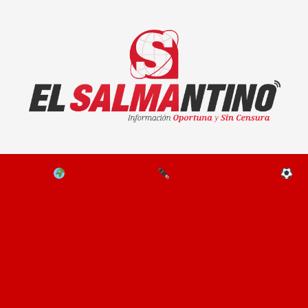
El Salmantino - medios/noticias/editorial
NAL
EL MUNDO
EDITORIALES
D