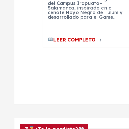
t
del Campus Irapuato–
Salamanca, inspirado en el
cenote Hoyo Negro de Tulum y
desarrollado para el Game…
r
a
LEER COMPLETO
d
a
s