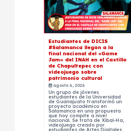
c
i
ó
Estudiantes de DICIS
#Salamanca llegan a la
n
final nacional del «Game
Jam» del INAH en el Castillo
de Chapultepec con
d
videojuego sobre
patrimonio cultural
e
agosto 6, 2026
Un grupo de jóvenes
estudiantes de la Universidad
e
de Guanajuato transformó un
proyecto académico en
Salamanca en una propuesta
que hoy compite a nivel
n
nacional. Se trata de Xibal-Ha,
videojuego creado por
estudiantes de Artes Digitales