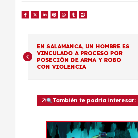
N
EN SALAMANCA, UN HOMBRE ES
VINCULADO A PROCESO POR
a
POSECIÓN DE ARMA Y ROBO
CON VIOLENCIA
v
e
También te podría interesar:
g
a