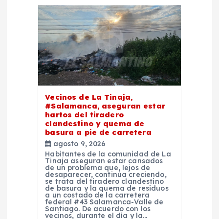
n
d
e
e
Vecinos de La Tinaja,
n
#Salamanca, aseguran estar
hartos del tiradero
t
clandestino y quema de
basura a pie de carretera
agosto 9, 2026
r
Habitantes de la comunidad de La
Tinaja aseguran estar cansados
de un problema que, lejos de
a
desaparecer, continúa creciendo,
se trata del tiradero clandestino
de basura y la quema de residuos
d
a un costado de la carretera
federal #43 Salamanca-Valle de
Santiago. De acuerdo con los
vecinos, durante el día y la…