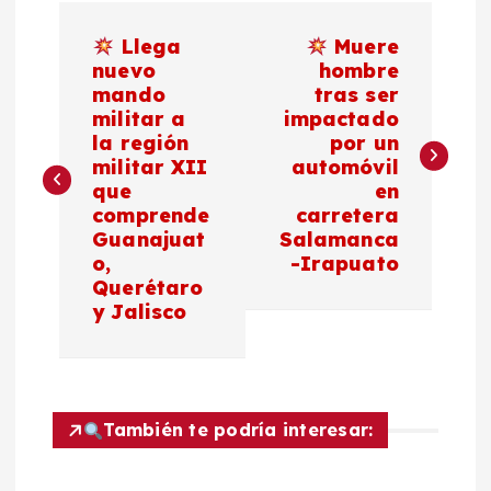
N
Llega
Muere
a
nuevo
hombre
mando
tras ser
militar a
impactado
v
la región
por un
militar XII
automóvil
e
que
en
comprende
carretera
g
Guanajuat
Salamanca
o,
-Irapuato
a
Querétaro
y Jalisco
c
i
También te podría interesar:
ó