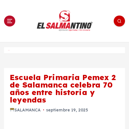
S
a
l
t
a
r
a
l
c
o
El Salmantino - medios/noticias/editorial
n
t
e
Inicio
n
i
d
o
Escuela Primaria Pemex 2
de Salamanca celebra 70
años entre historia y
leyendas
SALAMANCA
septiembre 19, 2025