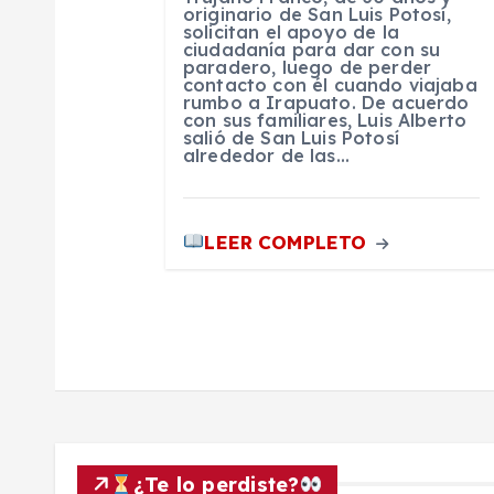
originario de San Luis Potosí,
r
solicitan el apoyo de la
ciudadanía para dar con su
paradero, luego de perder
contacto con él cuando viajaba
a
rumbo a Irapuato. De acuerdo
con sus familiares, Luis Alberto
salió de San Luis Potosí
d
alrededor de las…
a
LEER COMPLETO
s
¿Te lo perdiste?