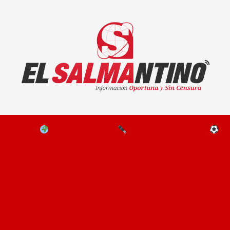
El Salmantino - medios/noticias/editorial
NAL
EL MUNDO
EDITORIALES
D