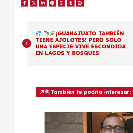
N
¡GUANAJUATO TAMBIÉN
TIENE AJOLOTES! PERO SOLO
a
UNA ESPECIE VIVE ESCONDIDA
EN LAGOS Y BOSQUES
v
e
g
También te podría interesar:
a
c