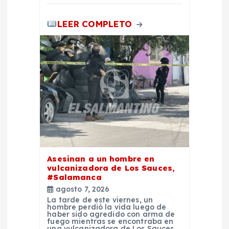
d
a
LEER COMPLETO
s
Asesinan a un hombre en
vulcanizadora de Los Sauces,
#Salamanca
agosto 7, 2026
La tarde de este viernes, un
hombre perdió la vida luego de
haber sido agredido con arma de
fuego mientras se encontraba en
una vulcanizadora de Los Sauces,