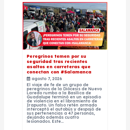
ó
n
d
e
e
Peregrinos temen por su
seguridad tras recientes
asaltos en carreteras que
n
conectan con #Salamanca
agosto 7, 2026
t
El viaje de fe de un grupo de
peregrinos de la Diócesis de Nuevo
Laredo rumbo a la Basílica de
Guadalupe terminó en un episodio
r
de violencia en el libramiento de
Irapuato. Un falso retén armado
interceptó el autobús y despojó de
a
sus pertenencias a 47 personas,
dejando además cuatro
lesionados. Este…