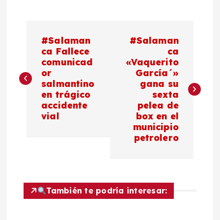
N
#Salaman
#Salaman
a
ca Fallece
ca
comunicad
«Vaquerito
or
García´»
v
salmantino
gana su
en trágico
sexta
e
accidente
pelea de
vial
box en el
g
municipio
petrolero
a
c
También te podría interesar:
i