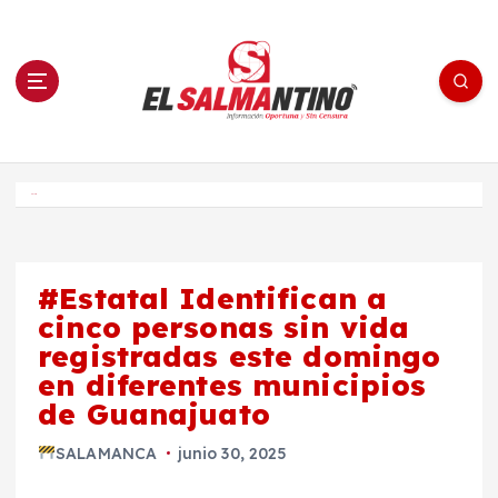
S
a
l
t
a
r
a
l
c
o
El Salmantino - medios/noticias/editorial
n
t
e
Inicio
n
i
d
o
#Estatal Identifican a
cinco personas sin vida
registradas este domingo
en diferentes municipios
de Guanajuato
SALAMANCA
junio 30, 2025