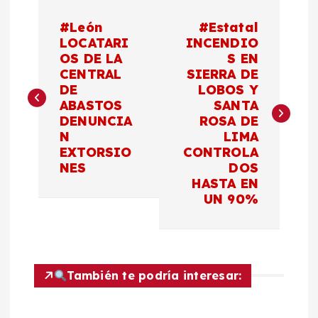
N
#León
#Estatal
a
LOCATARI
INCENDIO
OS DE LA
S EN
CENTRAL
SIERRA DE
v
DE
LOBOS Y
ABASTOS
SANTA
e
DENUNCIA
ROSA DE
N
LIMA
g
EXTORSIO
CONTROLA
NES
DOS
a
HASTA EN
UN 90%
c
i
También te podría interesar:
ó