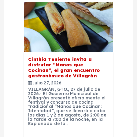
n
d
e
e
Cinthia Teniente invita a
n
disfrutar “Manos que
Cocinan”, el gran encuentro
t
gastronómico de Villagrán
julio 27, 2026
r
VILLAGRÁN, GTO., 27 de julio de
2026.- El Gobierno Municipal de
Villagrán presentó oficialmente el
festival y concurso de cocina
a
tradicional “Manos que Cocinan:
Identidad”, que se llevará a cabo
los días 1 y 2 de agosto, de 2:00 de
d
la tarde a 7:00 de la noche, en la
Explanada de la…