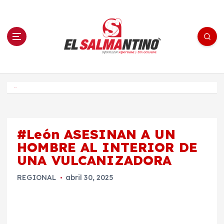
S
a
l
t
a
r
a
l
c
o
El Salmantino - medios/noticias/editorial
n
t
e
Inicio
n
i
d
o
#León ASESINAN A UN
HOMBRE AL INTERIOR DE
UNA VULCANIZADORA
REGIONAL
abril 30, 2025