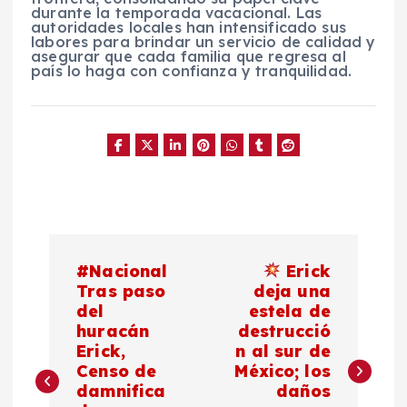
durante la temporada vacacional. Las
autoridades locales han intensificado sus
labores para brindar un servicio de calidad y
asegurar que cada familia que regresa al
país lo haga con confianza y tranquilidad.
N
#Nacional
Erick
a
Tras paso
deja una
del
estela de
huracán
destrucció
v
Erick,
n al sur de
Censo de
México; los
e
damnifica
daños