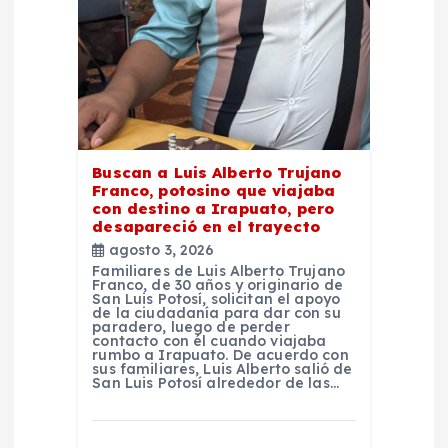
n
t
r
a
Buscan a Luis Alberto Trujano
Franco, potosino que viajaba
d
con destino a Irapuato, pero
desapareció en el trayecto
agosto 3, 2026
a
Familiares de Luis Alberto Trujano
Franco, de 30 años y originario de
San Luis Potosí, solicitan el apoyo
s
de la ciudadanía para dar con su
paradero, luego de perder
contacto con él cuando viajaba
rumbo a Irapuato. De acuerdo con
sus familiares, Luis Alberto salió de
San Luis Potosí alrededor de las…