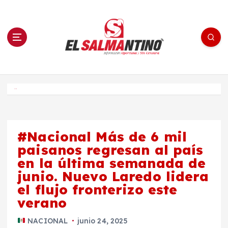
S
a
l
t
a
r
a
l
c
o
El Salmantino - medios/noticias/editorial
n
t
e
Inicio
n
i
d
o
#Nacional Más de 6 mil
paisanos regresan al país
en la última semanada de
junio. Nuevo Laredo lidera
el flujo fronterizo este
verano
NACIONAL
junio 24, 2025