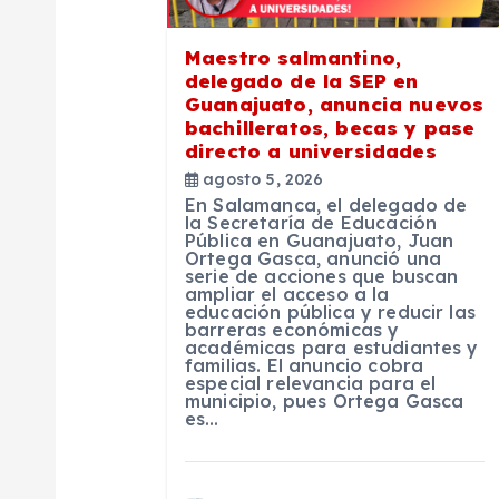
ó
Maestro salmantino,
n
delegado de la SEP en
Guanajuato, anuncia nuevos
bachilleratos, becas y pase
d
directo a universidades
agosto 5, 2026
e
En Salamanca, el delegado de
la Secretaría de Educación
Pública en Guanajuato, Juan
e
Ortega Gasca, anunció una
serie de acciones que buscan
ampliar el acceso a la
educación pública y reducir las
n
barreras económicas y
académicas para estudiantes y
familias. El anuncio cobra
t
especial relevancia para el
municipio, pues Ortega Gasca
es…
r