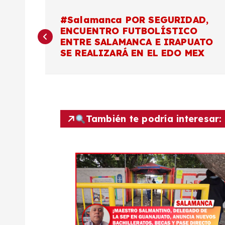
N
#Salamanca POR SEGURIDAD,
ENCUENTRO FUTBOLÍSTICO
a
ENTRE SALAMANCA E IRAPUATO
SE REALIZARÁ EN EL EDO MEX
v
e
g
También te podría interesar:
a
c
i