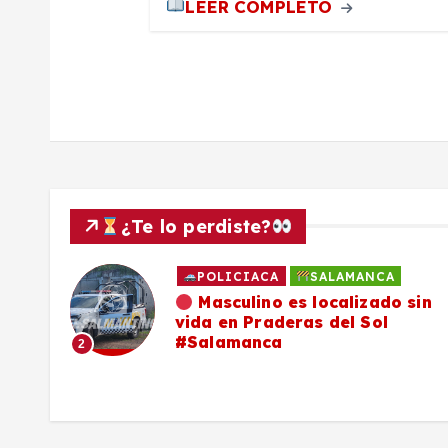
LEER COMPLETO
a
d
a
s
¿Te lo perdiste?
POLICIACA
SALAMANCA
ado
Masculino es localizado sin
vida en Praderas del Sol
os,
#Salamanca
2