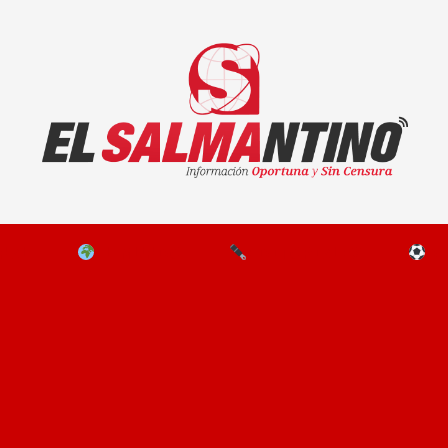
El Salmantino - medios/noticias/editorial
NAL
EL MUNDO
EDITORIALES
D