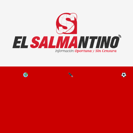
El Salmantino - medios/noticias/editorial
NAL
EL MUNDO
EDITORIALES
D