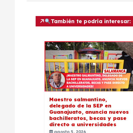
e
También te podría interesar:
g
a
c
i
ó
Maestro salmantino,
delegado de la SEP en
n
Guanajuato, anuncia nuevos
bachilleratos, becas y pase
directo a universidades
d
agosto 5, 2026