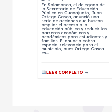
En Salamanca, el delegado de
e
la Secretaría de Educación
Pública en Guanajuato, Juan
Ortega Gasca, anunció una
serie de acciones que buscan
e
ampliar el acceso a la
educación pública y reducir las
barreras económicas y
n
académicas para estudiantes y
familias. El anuncio cobra
especial relevancia para el
municipio, pues Ortega Gasca
t
es…
r
LEER COMPLETO
a
d
a