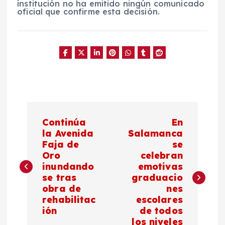
institución no ha emitido ningún comunicado
oficial que confirme esta decisión.
N
Continúa
En
a
la Avenida
Salamanca
Faja de
se
Oro
celebran
v
inundando
emotivas
se tras
graduacio
e
obra de
nes
rehabilitac
escolares
g
ión
de todos
los niveles