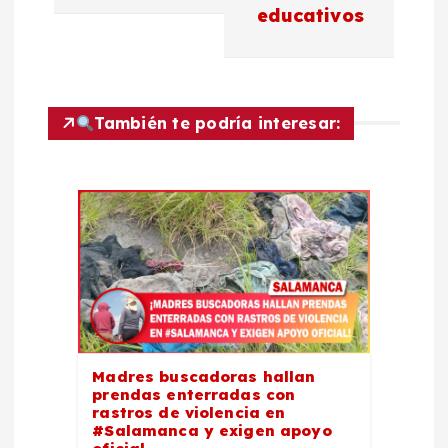
a
educativos
c
i
También te podría interesar:
ó
n
d
e
e
Madres buscadoras hallan
prendas enterradas con
n
rastros de violencia en
#Salamanca y exigen apoyo