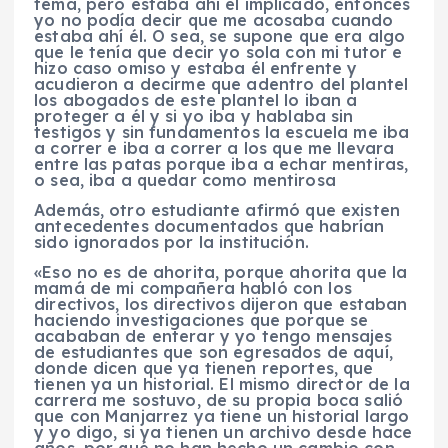
tema, pero estaba ahí el implicado, entonces
yo no podía decir que me acosaba cuando
estaba ahí él. O sea, se supone que era algo
que le tenía que decir yo sola con mi tutor e
hizo caso omiso y estaba él enfrente y
acudieron a decirme que adentro del plantel
los abogados de este plantel lo iban a
proteger a él y si yo iba y hablaba sin
testigos y sin fundamentos la escuela me iba
a correr e iba a correr a los que me llevara
entre las patas porque iba a echar mentiras,
o sea, iba a quedar como mentirosa
Además, otro estudiante afirmó que existen
antecedentes documentados que habrían
sido ignorados por la institución.
«Eso no es de ahorita, porque ahorita que la
mamá de mi compañera habló con los
directivos, los directivos dijeron que estaban
haciendo investigaciones que porque se
acababan de enterar y yo tengo mensajes
de estudiantes que son egresados de aquí,
donde dicen que ya tienen reportes, que
tienen ya un historial. El mismo director de la
carrera me sostuvo, de su propia boca salió
que con Manjarrez ya tiene un historial largo
y yo digo, si ya tienen un archivo desde hace