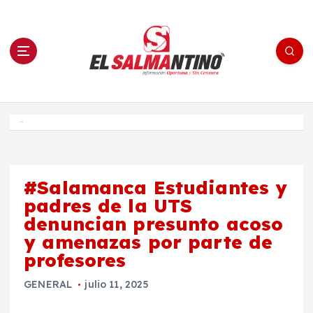
S
a
l
t
a
r
a
l
c
o
El Salmantino - medios/noticias/editorial
n
t
e
Inicio
n
i
d
o
#Salamanca Estudiantes y
padres de la UTS
denuncian presunto acoso
y amenazas por parte de
profesores
GENERAL
julio 11, 2025