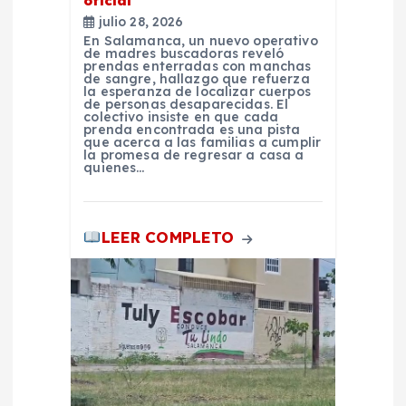
t
oficial
julio 28, 2026
En Salamanca, un nuevo operativo
r
de madres buscadoras reveló
prendas enterradas con manchas
de sangre, hallazgo que refuerza
a
la esperanza de localizar cuerpos
de personas desaparecidas. El
colectivo insiste en que cada
prenda encontrada es una pista
d
que acerca a las familias a cumplir
la promesa de regresar a casa a
quienes…
a
s
LEER COMPLETO