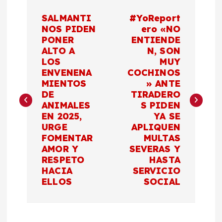
N
SALMANTI
#YoReport
a
NOS PIDEN
ero «NO
PONER
ENTIENDE
ALTO A
N, SON
v
LOS
MUY
ENVENENA
COCHINOS
e
MIENTOS
» ANTE
DE
TIRADERO
g
ANIMALES
S PIDEN
EN 2025,
YA SE
a
URGE
APLIQUEN
FOMENTAR
MULTAS
c
AMOR Y
SEVERAS Y
RESPETO
HASTA
HACIA
SERVICIO
i
ELLOS
SOCIAL
ó