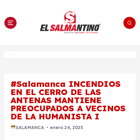
S
a
l
t
a
r
a
l
c
o
El Salmantino - medios/noticias/editorial
n
t
e
Inicio
n
i
d
o
#Salamanca INCENDIOS
EN EL CERRO DE LAS
ANTENAS MANTIENE
PREOCUPADOS A VECINOS
DE LA HUMANISTA I
SALAMANCA
enero 24, 2025