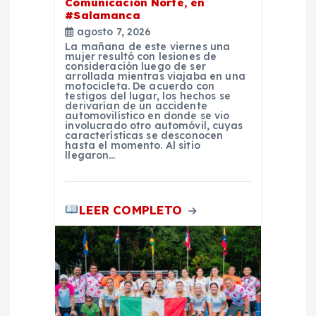
r
Comunicación Norte, en
#Salamanca
a
agosto 7, 2026
La mañana de este viernes una
mujer resultó con lesiones de
d
consideración luego de ser
arrollada mientras viajaba en una
motocicleta. De acuerdo con
testigos del lugar, los hechos se
a
derivarían de un accidente
automovilístico en donde se vio
involucrado otro automóvil, cuyas
s
características se desconocen
hasta el momento. Al sitio
llegaron…
LEER COMPLETO