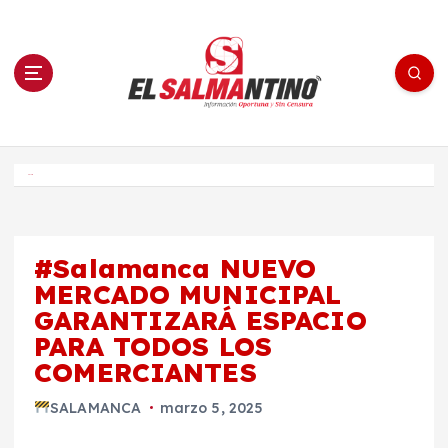
S
a
l
t
a
r
a
l
c
o
El Salmantino - medios/noticias/editorial
n
t
e
Inicio
n
i
d
o
#Salamanca NUEVO
MERCADO MUNICIPAL
GARANTIZARÁ ESPACIO
PARA TODOS LOS
COMERCIANTES
SALAMANCA
marzo 5, 2025