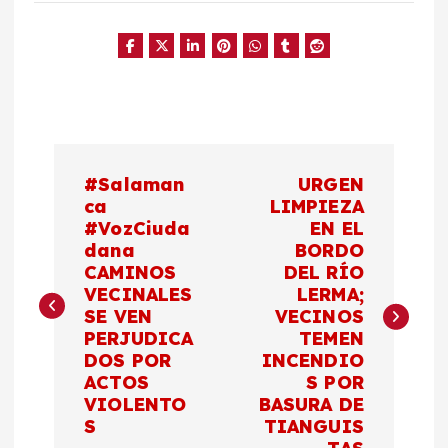
N
#Salaman
URGEN
a
ca
LIMPIEZA
#VozCiuda
EN EL
dana
BORDO
v
CAMINOS
DEL RÍO
VECINALES
LERMA;
e
SE VEN
VECINOS
PERJUDICA
TEMEN
g
DOS POR
INCENDIO
ACTOS
S POR
a
VIOLENTO
BASURA DE
S
TIANGUIS