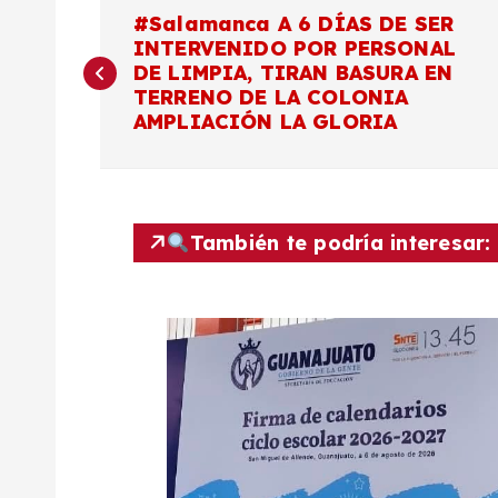
N
#Salamanca A 6 DÍAS DE SER
INTERVENIDO POR PERSONAL
a
DE LIMPIA, TIRAN BASURA EN
TERRENO DE LA COLONIA
v
AMPLIACIÓN LA GLORIA
e
g
También te podría interesar:
a
c
i