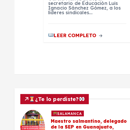
a
secretario de Educación Luis
Ignacio Sánchez Gómez, a los
líderes sindicales…
d
a
LEER COMPLETO
s
¿Te lo perdiste?
SALAMANCA
027
Maestro salmantino, delegado
de la SEP en Guanajuato,