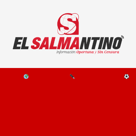
El Salmantino - medios/noticias/editorial
NAL
EL MUNDO
EDITORIALES
D