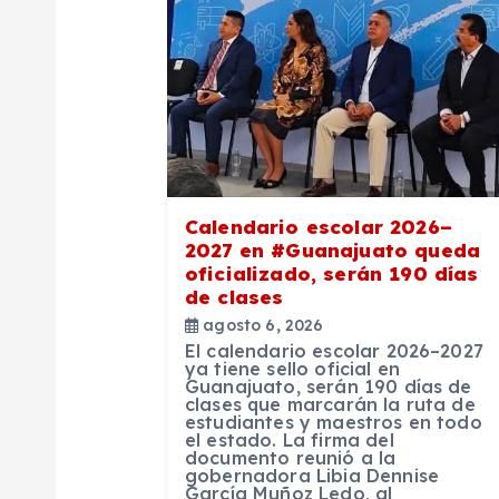
ó
n
d
e
Calendario escolar 2026–
e
2027 en #Guanajuato queda
oficializado, serán 190 días
de clases
n
agosto 6, 2026
El calendario escolar 2026–2027
t
ya tiene sello oficial en
Guanajuato, serán 190 días de
clases que marcarán la ruta de
estudiantes y maestros en todo
r
el estado. La firma del
documento reunió a la
gobernadora Libia Dennise
García Muñoz Ledo, al