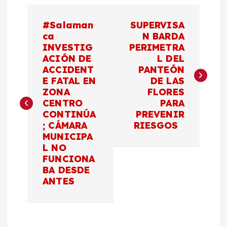
N
#Salaman
SUPERVISA
a
ca
N BARDA
INVESTIG
PERIMETRA
ACIÓN DE
L DEL
v
ACCIDENT
PANTEÓN
E FATAL EN
DE LAS
e
ZONA
FLORES
CENTRO
PARA
g
CONTINÚA
PREVENIR
; CÁMARA
RIESGOS
a
MUNICIPA
L NO
c
FUNCIONA
BA DESDE
ANTES
i
ó