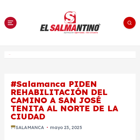
S
a
l
t
a
r
a
l
c
o
El Salmantino - medios/noticias/editorial
n
t
e
Inicio
n
i
d
o
#Salamanca PIDEN
REHABILITACIÓN DEL
CAMINO A SAN JOSÉ
TENITA AL NORTE DE LA
CIUDAD
SALAMANCA
mayo 23, 2025