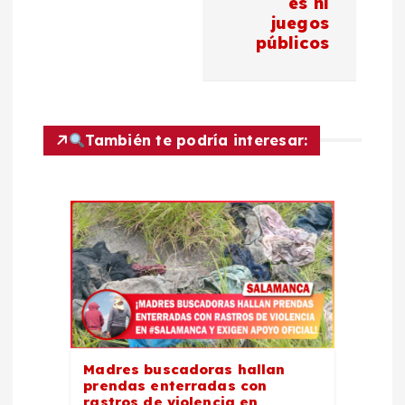
es ni
ó
juegos
públicos
n
d
También te podría interesar:
e
e
n
t
r
a
Madres buscadoras hallan
prendas enterradas con
rastros de violencia en