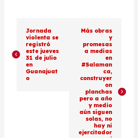
N
Jornada
Más obras
a
violenta se
y
registró
promesas
este jueves
a medias
v
31 de julio
en
en
#Salaman
e
Guanajuat
ca,
o
construyer
g
on
planchas
a
pero a año
y medio
c
aún siguen
solas, no
hay ni
i
ejercitador