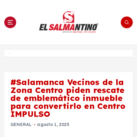
S
a
l
t
a
r
a
l
c
o
El Salmantino - medios/noticias/editorial
n
t
e
Inicio
n
i
d
o
#Salamanca Vecinos de la
Zona Centro piden rescate
de emblemático inmueble
para convertirlo en Centro
IMPULSO
GENERAL
agosto 1, 2025