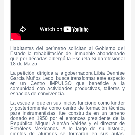
Habitantes del perímetro solicitan al Gobierno del
Estado la rehabilitación del inmueble abandonado
que por décadas albergó la Escuela Subprofesional
18 de Marzo.
La petición, dirigida a la gobernadora Libia Dennise
García Muñoz Ledo, busca transformar este espacio
en un Centro IMPULSO que beneficie a la
comunidad con actividades productivas, talleres y
espacios de convivencia.
La escuela, que en sus inicios funcionó como kínder
y posteriormente como centro de formación técnica
para instrumentistas, fue construida en un terreno
donado en 1950 por el entonces presidente de la
República Miguel Alemán Valdés y el director de
Petróleos Mexicanos. A lo largo de su historia,
cientos de alumnos se formaron en sus aulas,