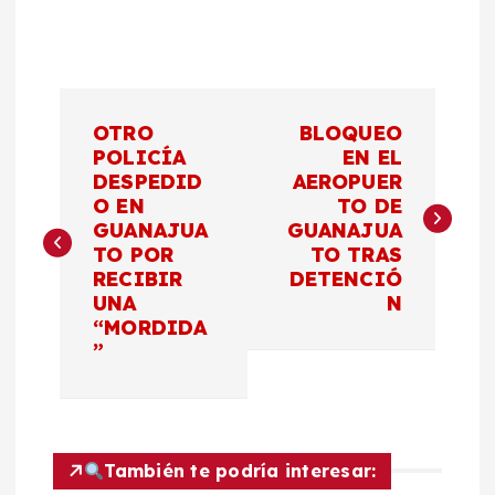
N
OTRO
BLOQUEO
a
POLICÍA
EN EL
DESPEDID
AEROPUER
O EN
TO DE
v
GUANAJUA
GUANAJUA
TO POR
TO TRAS
e
RECIBIR
DETENCIÓ
UNA
N
g
“MORDIDA
”
a
c
También te podría interesar:
i