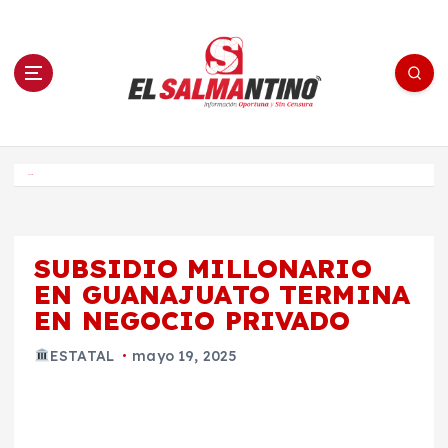
S
a
l
t
a
r
a
l
c
o
El Salmantino - medios/noticias/editorial
n
t
e
Inicio
n
i
d
o
SUBSIDIO MILLONARIO
EN GUANAJUATO TERMINA
EN NEGOCIO PRIVADO
ESTATAL
mayo 19, 2025