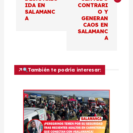
IDA EN
CONTRARI
g
SALAMANC
O Y
A
GENERAN
a
CAOS EN
SALAMANC
c
A
i
ó
También te podría interesar:
n
d
e
e