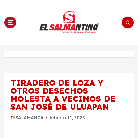
S
a
l
t
a
r
a
l
c
o
El Salmantino - medios/noticias/editorial
n
t
e
Inicio
n
i
d
o
TIRADERO DE LOZA Y
OTROS DESECHOS
MOLESTA A VECINOS DE
SAN JOSÉ DE ULUAPAN
SALAMANCA
febrero 11, 2025