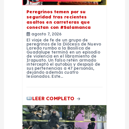
n
Peregrinos temen por su
seguridad tras recientes
t
asaltos en carreteras que
conectan con #Salamanca
r
agosto 7, 2026
El viaje de fe de un grupo de
peregrinos de la Diócesis de Nuevo
a
Laredo rumbo a la Basílica de
Guadalupe terminó en un episodio
de violencia en el libramiento de
Irapuato. Un falso retén armado
d
interceptó el autobús y despojó de
sus pertenencias a 47 personas,
dejando además cuatro
a
lesionados. Este…
s
LEER COMPLETO