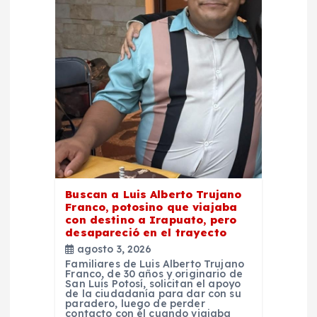
e
e
n
t
r
a
Buscan a Luis Alberto Trujano
Franco, potosino que viajaba
d
con destino a Irapuato, pero
desapareció en el trayecto
agosto 3, 2026
a
Familiares de Luis Alberto Trujano
Franco, de 30 años y originario de
San Luis Potosí, solicitan el apoyo
s
de la ciudadanía para dar con su
paradero, luego de perder
contacto con él cuando viajaba