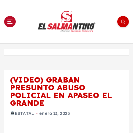
S
a
l
t
a
r
a
l
c
o
El Salmantino - medios/noticias/editorial
n
t
e
Inicio
n
i
d
o
(VIDEO) GRABAN
PRESUNTO ABUSO
POLICIAL EN APASEO EL
GRANDE
ESTATAL
enero 13, 2025