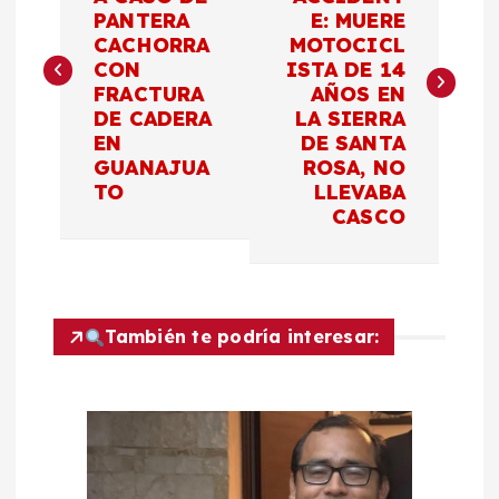
PANTERA
E: MUERE
v
CACHORRA
MOTOCICL
CON
ISTA DE 14
e
FRACTURA
AÑOS EN
DE CADERA
LA SIERRA
g
EN
DE SANTA
GUANAJUA
ROSA, NO
a
TO
LLEVABA
CASCO
c
i
También te podría interesar:
ó
n
d