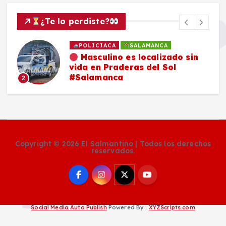
¿Te lo perdiste?
POLICIACA
SALAMANCA
Masculino es localizado sin
vida en Praderas del Sol
#Salamanca
2
Copyright © 2026 El Salmantino | Todos los derechos
reservados.
Social Media Auto Publish
Powered By :
XYZScripts.com