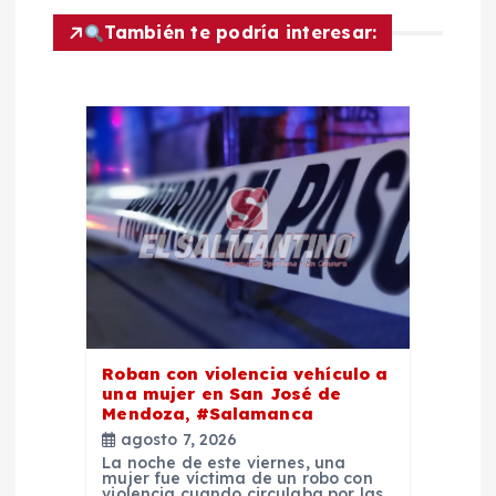
c
También te podría interesar:
i
ó
n
d
e
e
n
Roban con violencia vehículo a
una mujer en San José de
Mendoza, #Salamanca
t
agosto 7, 2026
La noche de este viernes, una
r
mujer fue víctima de un robo con
violencia cuando circulaba por las