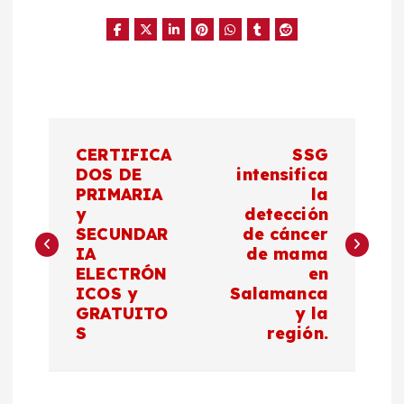
N
CERTIFICA
SSG
a
DOS DE
intensifica
PRIMARIA
la
y
detección
v
SECUNDAR
de cáncer
IA
de mama
e
ELECTRÓN
en
ICOS y
Salamanca
g
GRATUITO
y la
S
región.
a