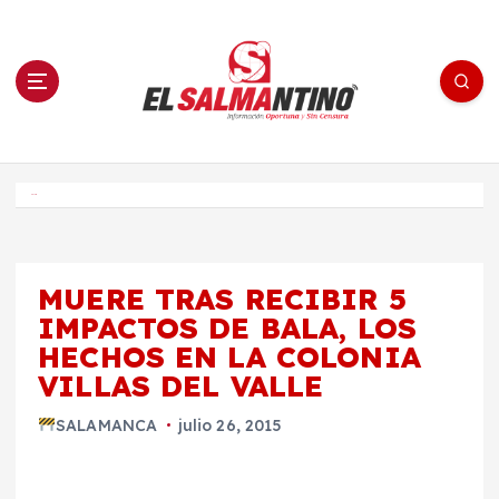
S
a
l
t
a
r
a
l
c
o
El Salmantino - medios/noticias/editorial
n
t
e
Inicio
n
i
d
o
MUERE TRAS RECIBIR 5
IMPACTOS DE BALA, LOS
HECHOS EN LA COLONIA
VILLAS DEL VALLE
SALAMANCA
julio 26, 2015