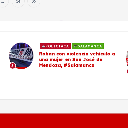
…
14
P
a
g
POLICIACA
SALAMANCA
i
Roban con violencia vehículo a
una mujer en San José de
Mendoza, #Salamanca
3
n
a
c
i