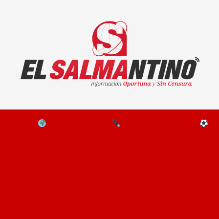
El Salmantino - medios/noticias/editorial
NAL
EL MUNDO
EDITORIALES
D