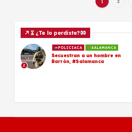
1
2
¿Te lo perdiste?
POLICIACA
SALAMANCA
to
Secuestran a un hombre en
Barrón, #Salamanca
2
ron