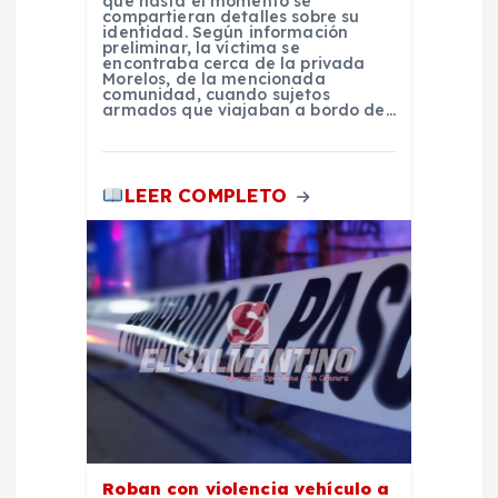
que hasta el momento se
a
compartieran detalles sobre su
identidad. Según información
preliminar, la víctima se
encontraba cerca de la privada
d
Morelos, de la mencionada
comunidad, cuando sujetos
armados que viajaban a bordo de…
a
s
LEER COMPLETO
Roban con violencia vehículo a