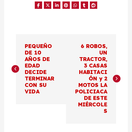
N
PEQUEÑO
6 ROBOS,
a
DE 10
UN
AÑOS DE
TRACTOR,
EDAD
3 CASAS
v
DECIDE
HABITACI
TERMINAR
ÓN y 2
e
CON SU
MOTOS LA
VIDA
POLICIACA
g
DE ESTE
MIÉRCOLE
a
S
c