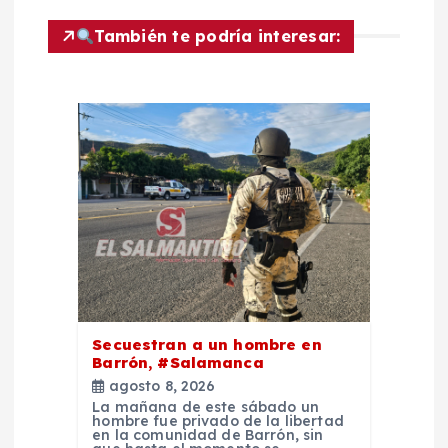
i
También te podría interesar:
ó
n
d
e
e
n
Secuestran a un hombre en
t
Barrón, #Salamanca
agosto 8, 2026
La mañana de este sábado un
r
hombre fue privado de la libertad
en la comunidad de Barrón, sin