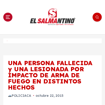
S
a
l
t
a
r
a
l
c
o
El Salmantino - medios/noticias/editorial
n
t
e
Inicio
n
i
d
o
UNA PERSONA FALLECIDA
y UNA LESIONADA POR
IMPACTO DE ARMA DE
FUEGO EN DISTINTOS
HECHOS
POLICIACA
octubre 22, 2015