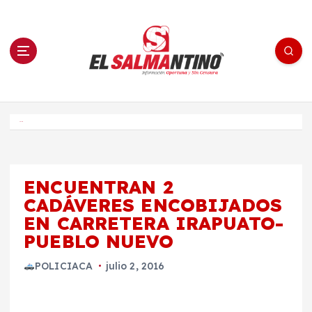
S
a
l
t
a
r
a
l
c
o
El Salmantino - medios/noticias/editorial
n
t
e
Inicio
n
i
d
o
ENCUENTRAN 2
CADÁVERES ENCOBIJADOS
EN CARRETERA IRAPUATO-
PUEBLO NUEVO
POLICIACA
julio 2, 2016