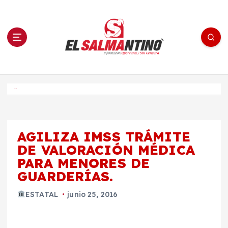
S
a
l
t
a
r
a
l
c
o
El Salmantino - medios/noticias/editorial
n
t
e
Inicio
n
i
d
o
AGILIZA IMSS TRÁMITE
DE VALORACIÓN MÉDICA
PARA MENORES DE
GUARDERÍAS.
ESTATAL
junio 25, 2016