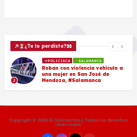
¿Te lo perdiste?
POLICIACA
SALAMANCA
Roban con violencia vehículo a
una mujer en San José de
Mendoza, #Salamanca
2
Copyright © 2026 El Salmantino | Todos los derechos
reservados.