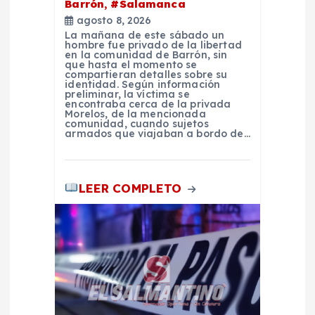
r
Barrón, #Salamanca
agosto 8, 2026
a
La mañana de este sábado un
hombre fue privado de la libertad
en la comunidad de Barrón, sin
d
que hasta el momento se
compartieran detalles sobre su
identidad. Según información
preliminar, la víctima se
a
encontraba cerca de la privada
Morelos, de la mencionada
comunidad, cuando sujetos
s
armados que viajaban a bordo de…
LEER COMPLETO