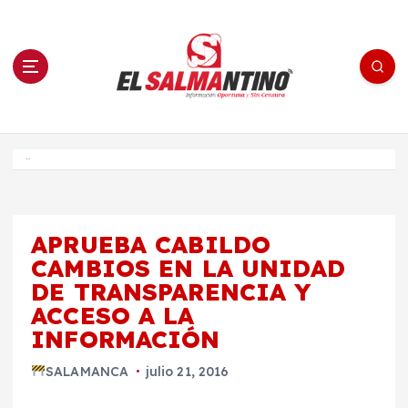
S
a
l
t
a
r
a
l
c
o
El Salmantino - medios/noticias/editorial
n
t
e
Inicio
n
i
d
o
APRUEBA CABILDO
CAMBIOS EN LA UNIDAD
DE TRANSPARENCIA Y
ACCESO A LA
INFORMACIÓN
SALAMANCA
julio 21, 2016