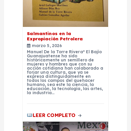
t
r
a
Salmantinos en la
Expropiación Petrolera
d
marzo 5, 2026
Manuel De la Torre Rivera* El Bajío
a
Guanajuatense ha sido
históricamente un semillero de
mujeres y hombres que con su
s
acción cotidiana han colaborado a
forjar una cultura, que ya se
expresa distinguidamente en
todos los campos del quehacer
humano, sea este la ciencia, la
educación, la tecnología, las artes,
la industria…
LEER COMPLETO