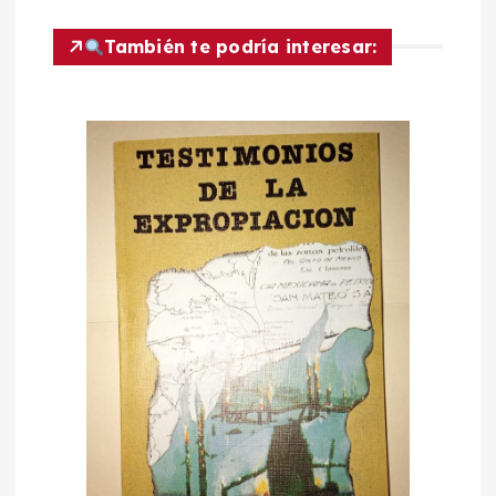
a
c
También te podría interesar:
i
ó
n
d
e
e
n