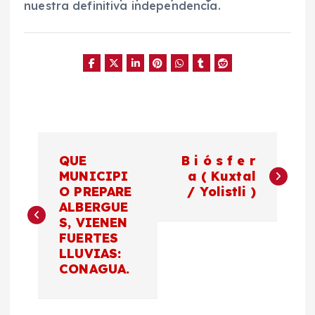
nuestra definitiva independencia.
N
QUE
B i ó s f e r
a
MUNICIPI
a ( Kuxtal
O PREPARE
/ Yolistli )
ALBERGUE
v
S, VIENEN
FUERTES
e
LLUVIAS:
CONAGUA.
g