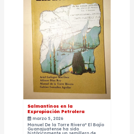
i
ó
n
d
e
e
n
t
Salmantinos en la
Expropiación Petrolera
r
marzo 5, 2026
Manuel De la Torre Rivera* El Bajío
Guanajuatense ha sido
históricamente un semillero de