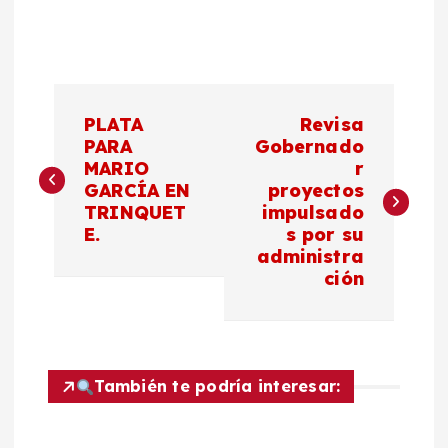
N
PLATA
Revisa
a
PARA
Gobernado
MARIO
r
GARCÍA EN
proyectos
v
TRINQUET
impulsado
E.
s por su
e
administra
ción
g
a
c
También te podría interesar: