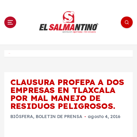
S
a
l
t
a
r
a
l
c
o
El Salmantino - medios/noticias/editorial
n
t
e
Inicio
n
i
d
o
CLAUSURA PROFEPA A DOS
EMPRESAS EN TLAXCALA
POR MAL MANEJO DE
RESIDUOS PELIGROSOS.
BIÓSFERA
,
BOLETIN DE PRENSA
agosto 4, 2016