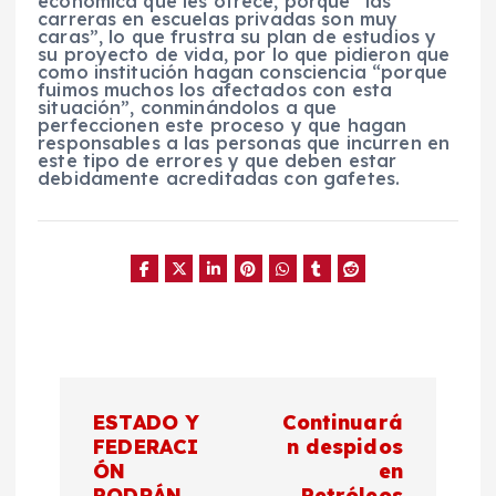
económica que les ofrece, porque “las
carreras en escuelas privadas son muy
caras”, lo que frustra su plan de estudios y
su proyecto de vida, por lo que pidieron que
como institución hagan consciencia “porque
fuimos muchos los afectados con esta
situación”, conminándolos a que
perfeccionen este proceso y que hagan
responsables a las personas que incurren en
este tipo de errores y que deben estar
debidamente acreditadas con gafetes.
N
ESTADO Y
Continuará
a
FEDERACI
n despidos
ÓN
en
PODRÁN
Petróleos