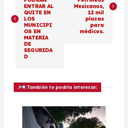
v
ENTRAR AL
Mexicanos,
QUITE EN
12 mil
e
LOS
plazas
MUNICIPI
para
g
OS EN
médicos.
MATERIA
a
DE
SEGURIDA
c
D
i
ó
También te podría interesar:
n
d