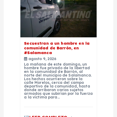
e
e
n
t
Secuestran a un hombre en la
comunidad de Barrón, en
r
#Salamanca
agosto 9, 2026
a
La mañana de este domingo, un
hombre fue privado de la libertad
en la comunidad de Barrón, al
d
norte del municipio de Salamanca.
Los hechos ocurrieron sobre la
calle Morelos, cerca del campo
deportivo de la comunidad, hasta
a
donde arribaron varios sujetos
armados que subirían por la fuerza
a la víctima para…
s