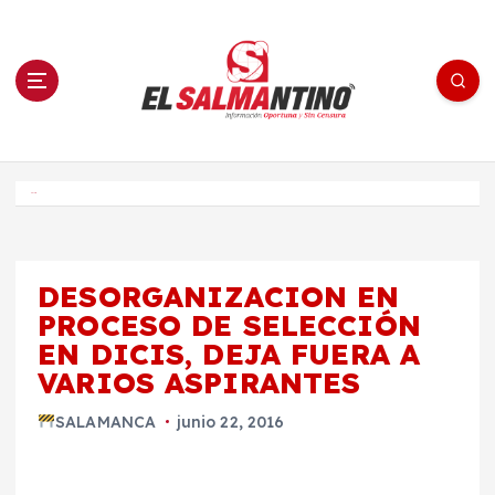
S
a
l
t
a
r
a
l
c
o
El Salmantino - medios/noticias/editorial
n
t
e
Inicio
n
i
d
o
DESORGANIZACION EN
PROCESO DE SELECCIÓN
EN DICIS, DEJA FUERA A
VARIOS ASPIRANTES
SALAMANCA
junio 22, 2016