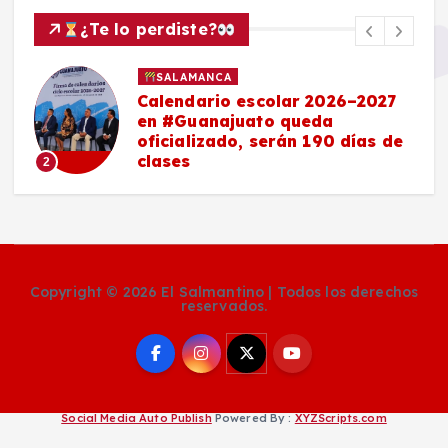
¿Te lo perdiste?
SALAMANCA
Calendario escolar 2026–2027
en #Guanajuato queda
oficializado, serán 190 días de
clases
2
Copyright © 2026 El Salmantino | Todos los derechos
reservados.
Social Media Auto Publish
Powered By :
XYZScripts.com