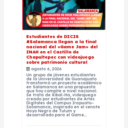
e
e
n
Estudiantes de DICIS
#Salamanca llegan a la final
t
nacional del «Game Jam» del
INAH en el Castillo de
Chapultepec con videojuego
r
sobre patrimonio cultural
agosto 6, 2026
a
Un grupo de jóvenes estudiantes
de la Universidad de Guanajuato
transformó un proyecto académico
d
en Salamanca en una propuesta
que hoy compite a nivel nacional.
Se trata de Xibal-Ha, videojuego
creado por estudiantes de Artes
a
Digitales del Campus Irapuato–
Salamanca, inspirado en el cenote
Hoyo Negro de Tulum y
s
desarrollado para el Game…