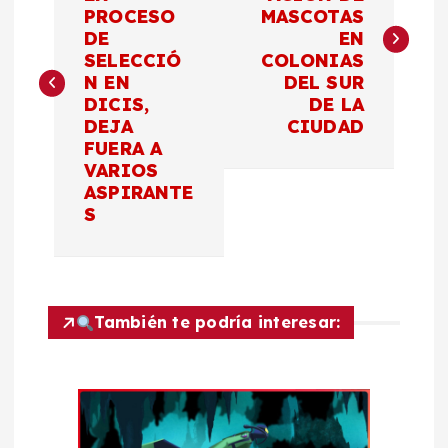
PROCESO
MASCOTAS
v
DE
EN
SELECCIÓ
COLONIAS
e
N EN
DEL SUR
DICIS,
DE LA
g
DEJA
CIUDAD
FUERA A
a
VARIOS
ASPIRANTE
c
S
i
ó
También te podría interesar:
n
d