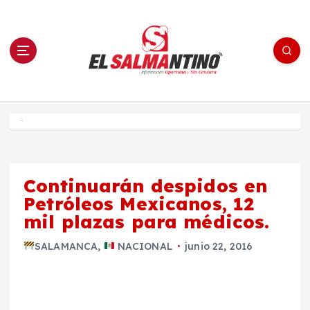
S
a
l
t
a
r
a
l
c
o
El Salmantino - medios/noticias/editorial
n
t
e
Inicio
n
i
d
o
Continuarán despidos en
Petróleos Mexicanos, 12
mil plazas para médicos.
SALAMANCA
,
NACIONAL
junio 22, 2016