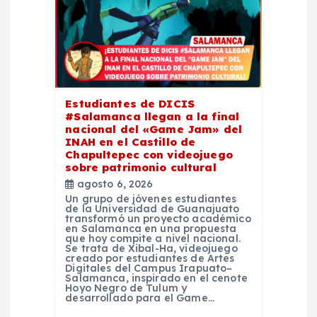
d
e
e
Estudiantes de DICIS
#Salamanca llegan a la final
n
nacional del «Game Jam» del
INAH en el Castillo de
t
Chapultepec con videojuego
sobre patrimonio cultural
agosto 6, 2026
r
Un grupo de jóvenes estudiantes
de la Universidad de Guanajuato
transformó un proyecto académico
a
en Salamanca en una propuesta
que hoy compite a nivel nacional.
Se trata de Xibal-Ha, videojuego
d
creado por estudiantes de Artes
Digitales del Campus Irapuato–
Salamanca, inspirado en el cenote
Hoyo Negro de Tulum y
a
desarrollado para el Game…