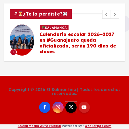
¿Te lo perdiste?
SALAMANCA
Calendario escolar 2026–2027
en #Guanajuato queda
oficializado, serán 190 días de
clases
2
Copyright © 2026 El Salmantino | Todos los derechos
reservados.
Social Media Auto Publish
Powered By :
XYZScripts.com