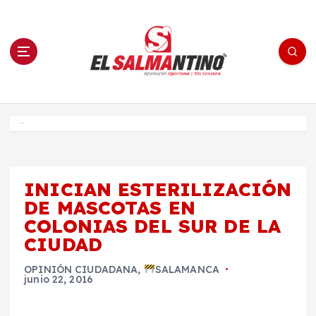
S
a
l
t
a
r
a
l
c
o
El Salmantino - medios/noticias/editorial
n
t
e
Inicio
n
i
d
o
INICIAN ESTERILIZACIÓN
DE MASCOTAS EN
COLONIAS DEL SUR DE LA
CIUDAD
OPINIÓN CIUDADANA
,
SALAMANCA
junio 22, 2016