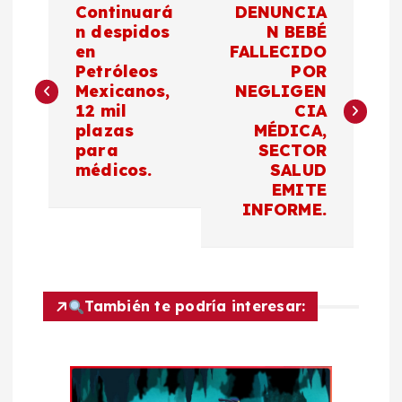
Continuará
DENUNCIA
a
n despidos
N BEBÉ
en
FALLECIDO
Petróleos
POR
v
Mexicanos,
NEGLIGEN
12 mil
CIA
e
plazas
MÉDICA,
para
SECTOR
g
médicos.
SALUD
EMITE
a
INFORME.
c
i
También te podría interesar:
ó
n