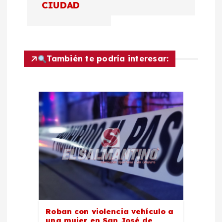
g
CIUDAD
a
c
También te podría interesar:
i
ó
n
d
e
e
Roban con violencia vehículo a
una mujer en San José de