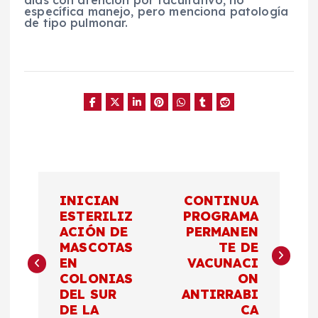
días con atención por facultativo, no
específica manejo, pero menciona patología
de tipo pulmonar.
N
INICIAN
CONTINUA
a
ESTERILIZ
PROGRAMA
ACIÓN DE
PERMANEN
MASCOTAS
TE DE
v
EN
VACUNACI
COLONIAS
ON
e
DEL SUR
ANTIRRABI
DE LA
CA