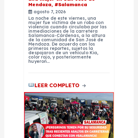
n
Mendoza, #Salamanca
agosto 7, 2026
t
La noche de este viernes, una
mujer fue víctima de un robo con
violencia cuando circulaba por las
r
inmediaciones de la carretera
Salamanca-Cárdenas, a la altura
de la comunidad de San José de
a
Mendoza. De acuerdo con los
primeros reportes, sujetos la
despojaron de un vehículo Kia,
color rojo, y posteriormente
d
huyeron…
a
LEER COMPLETO
s