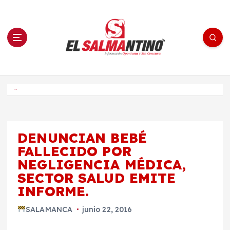
S
a
l
t
a
r
a
l
c
o
El Salmantino - medios/noticias/editorial
n
t
e
Inicio
n
i
d
o
DENUNCIAN BEBÉ
FALLECIDO POR
NEGLIGENCIA MÉDICA,
SECTOR SALUD EMITE
INFORME.
SALAMANCA
junio 22, 2016