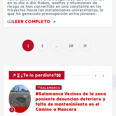
en su día a día. Robos, asaltos y situaciones de
riesgo se han convertido en una constante en los
trayectos hacia las instalaciones universitarias, lo
que ha generado preocupación entre jóvenes…
LEER COMPLETO
1
2
…
28
P
a
g
¿Te lo perdiste?
i
SALAMANCA
#Salamanca Vecinos de la zona
n
e
poniente denuncian deterioro y
n
falta de mantenimiento en el
Camino a Mancera
2
a