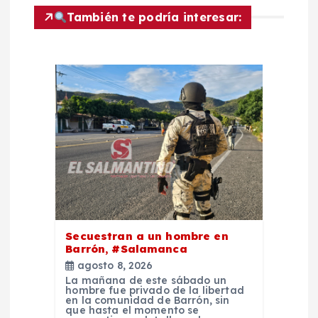
También te podría interesar:
e
e
n
t
r
a
d
Secuestran a un hombre en
Barrón, #Salamanca
a
agosto 8, 2026
La mañana de este sábado un
hombre fue privado de la libertad
s
en la comunidad de Barrón, sin
que hasta el momento se