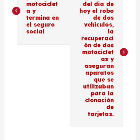
motociclet
del dia de
a y
hoy el robo
v
termina en
de dos
el seguro
vehículos,
e
social
la
recuperaci
g
ón de dos
motociclet
a
as y
aseguran
c
aparatos
que se
utilizaban
i
para la
clonación
ó
de
tarjetas.
n
d