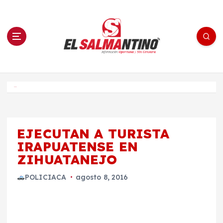
S
a
l
t
a
r
a
l
c
o
El Salmantino - medios/noticias/editorial
n
t
e
Inicio
n
i
d
o
EJECUTAN A TURISTA
IRAPUATENSE EN
ZIHUATANEJO
POLICIACA
agosto 8, 2016