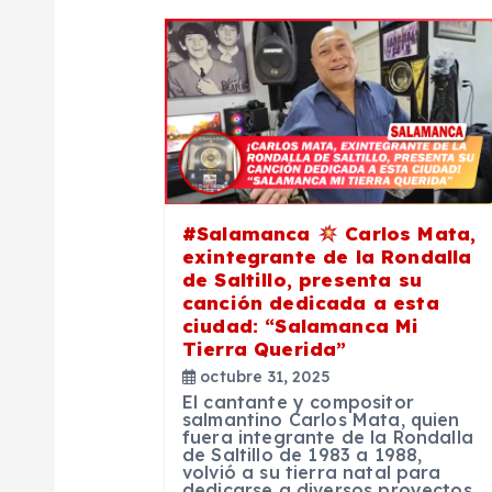
a
c
i
ó
#Salamanca
Carlos Mata,
exintegrante de la Rondalla
n
de Saltillo, presenta su
canción dedicada a esta
ciudad: “Salamanca Mi
d
Tierra Querida”
octubre 31, 2025
e
El cantante y compositor
salmantino Carlos Mata, quien
fuera integrante de la Rondalla
de Saltillo de 1983 a 1988,
e
volvió a su tierra natal para
dedicarse a diversos proyectos