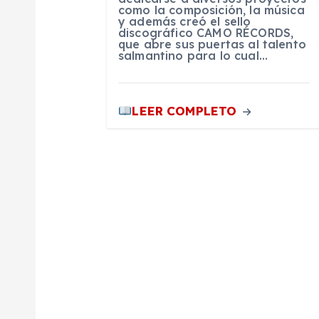
como la composición, la música
n
y además creó el sello
discográfico CAMO RÉCORDS,
que abre sus puertas al talento
salmantino para lo cual…
t
r
LEER COMPLETO
a
d
a
s