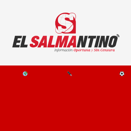
El Salmantino - medios/noticias/editorial
NAL
EL MUNDO
EDITORIALES
D