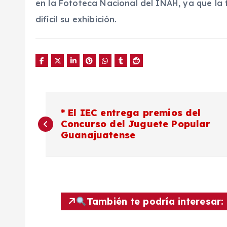
en la Fototeca Nacional del INAH, ya que la 
difícil su exhibición.
N
* El IEC entrega premios del
Concurso del Juguete Popular
a
Guanajuatense
v
e
También te podría interesar:
g