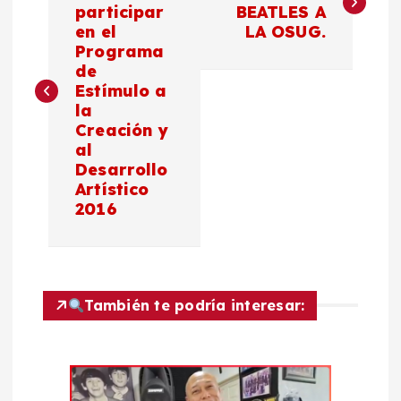
a
participar
BEATLES A
en el
LA OSUG.
v
Programa
de
e
Estímulo a
la
g
Creación y
al
a
Desarrollo
Artístico
c
2016
i
ó
También te podría interesar:
n
d