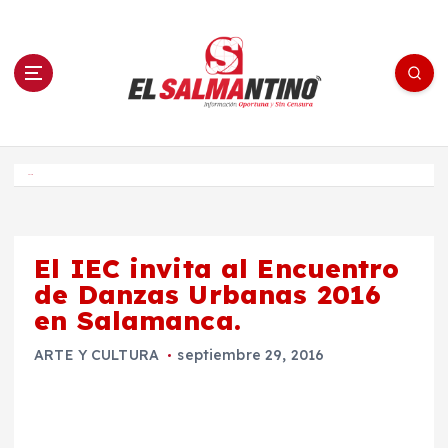
S
a
l
t
a
r
a
l
c
o
El Salmantino - medios/noticias/editorial
n
t
e
Inicio
n
i
d
o
El IEC invita al Encuentro
de Danzas Urbanas 2016
en Salamanca.
ARTE Y CULTURA
septiembre 29, 2016