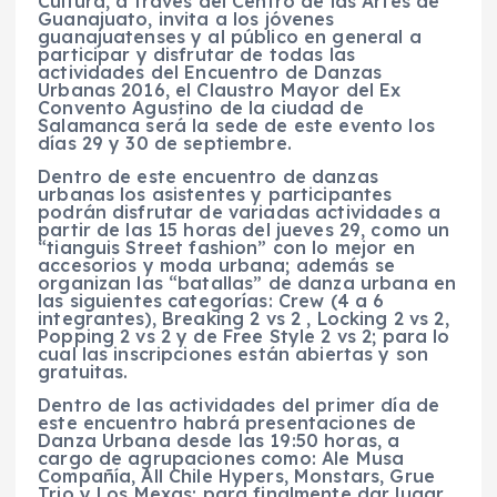
Cultura, a través del Centro de las Artes de
Guanajuato, invita a los jóvenes
guanajuatenses y al público en general a
participar y disfrutar de todas las
actividades del Encuentro de Danzas
Urbanas 2016, el Claustro Mayor del Ex
Convento Agustino de la ciudad de
Salamanca será la sede de este evento los
días 29 y 30 de septiembre.
Dentro de este encuentro de danzas
urbanas los asistentes y participantes
podrán disfrutar de variadas actividades a
partir de las 15 horas del jueves 29, como un
“tianguis Street fashion” con lo mejor en
accesorios y moda urbana; además se
organizan las “batallas” de danza urbana en
las siguientes categorías: Crew (4 a 6
integrantes), Breaking 2 vs 2 , Locking 2 vs 2,
Popping 2 vs 2 y de Free Style 2 vs 2; para lo
cual las inscripciones están abiertas y son
gratuitas.
Dentro de las actividades del primer día de
este encuentro habrá presentaciones de
Danza Urbana desde las 19:50 horas, a
cargo de agrupaciones como: Ale Musa
Compañía, All Chile Hypers, Monstars, Grue
Trio y Los Mexas; para finalmente dar lugar