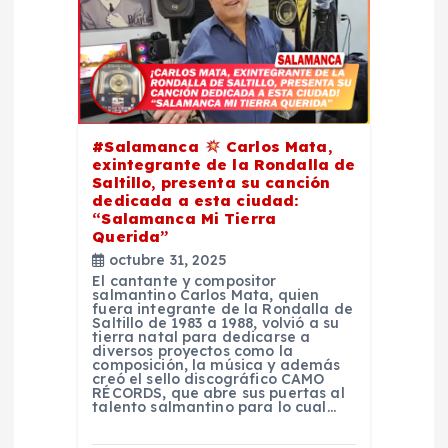
e
e
n
#Salamanca
Carlos Mata,
exintegrante de la Rondalla de
t
Saltillo, presenta su canción
dedicada a esta ciudad:
“Salamanca Mi Tierra
r
Querida”
octubre 31, 2025
a
El cantante y compositor
salmantino Carlos Mata, quien
fuera integrante de la Rondalla de
d
Saltillo de 1983 a 1988, volvió a su
tierra natal para dedicarse a
diversos proyectos como la
composición, la música y además
a
creó el sello discográfico CAMO
RÉCORDS, que abre sus puertas al
talento salmantino para lo cual…
s