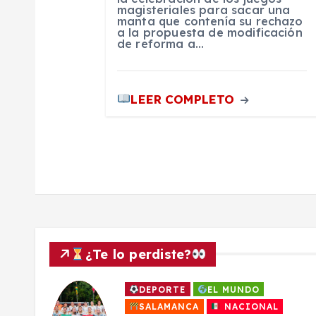
magisteriales para sacar una
t
manta que contenía su rechazo
a la propuesta de modificación
de reforma a…
r
a
LEER COMPLETO
d
a
s
¿Te lo perdiste?
DEPORTE
EL MUNDO
a
SALAMANCA
NACIONAL