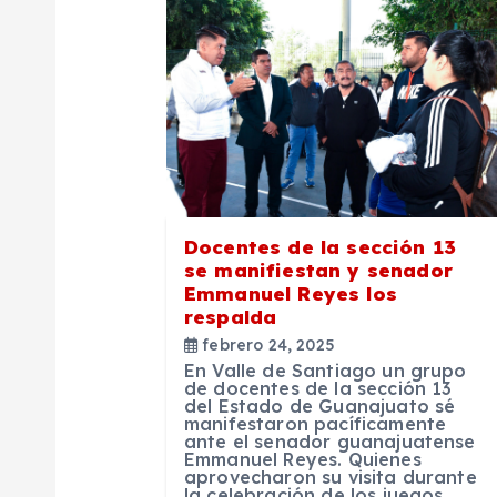
c
i
ó
n
Docentes de la sección 13
se manifiestan y senador
d
Emmanuel Reyes los
respalda
e
febrero 24, 2025
En Valle de Santiago un grupo
de docentes de la sección 13
e
del Estado de Guanajuato sé
manifestaron pacíficamente
ante el senador guanajuatense
Emmanuel Reyes. Quienes
n
aprovecharon su visita durante
la celebración de los juegos