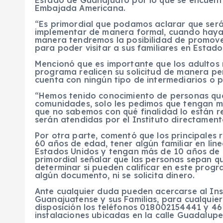
Estado de Guanajuato por lo que se encuent
Embajada Americana.
“Es primordial que podamos aclarar que será
implementar de manera formal, cuando haya 
manera tendremos la posibilidad de promove
para poder visitar a sus familiares en Estado
Mencionó que es importante que los adultos 
programa realicen su solicitud de manera per
cuenta con ningún tipo de intermediarios o 
“Hemos tenido conocimiento de personas que
comunidades, solo les pedimos que tengan m
que no sabemos con qué finalidad lo están re
serán atendidas por el Instituto directament
Por otra parte, comentó que los principales 
60 años de edad, tener algún familiar en líne
Estados Unidos y tengan más de 10 años de n
primordial señalar que las personas sepan q
determinar si pueden calificar en este prog
algún documento, ni se solicita dinero.
Ante cualquier duda pueden acercarse al Inst
Guanajuatense y sus Familias, para cualquier
disposición los teléfonos 018002154441 y 46
instalaciones ubicadas en la calle Guadalupe