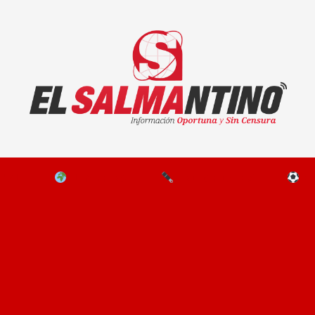
El Salmantino - medios/noticias/editorial
NAL
EL MUNDO
EDITORIALES
D