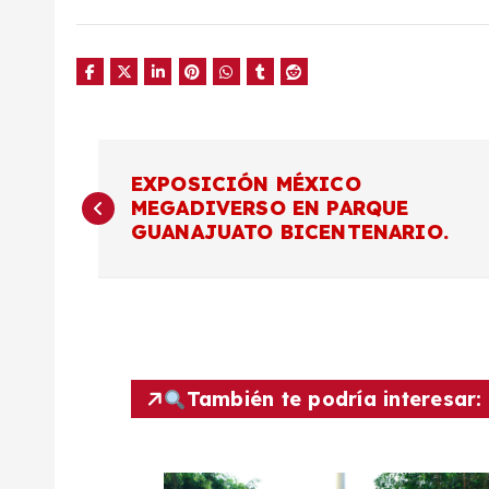
N
EXPOSICIÓN MÉXICO
MEGADIVERSO EN PARQUE
a
GUANAJUATO BICENTENARIO.
v
e
g
También te podría interesar:
a