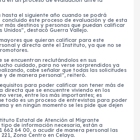
ra en un proceso de evaluación ante la
 hasta el siguiente año cuando se podrá
concluido este proceso de evaluación y de esta
r más destinos y personas que puedan calificar
s Unidos”, destacó Guerra Vallejo.
mayores que quieran calificar para este
sonal y directa ante el Instituto, ya que no se
promotores.
 se encuentran reclutándolos en sus
ucho cuidado, para no verse sorprendidos ya
alizando, cabe señalar que todas las solicitudes
e y de manera personal”, reiteró.
requisitos para poder calificar son tener más de
a directa que se encuentre viviendo en los
o verse, entre los más importantes; es
ue todo es un proceso de entrevistas para poder
rama y en ningún momento se les pide que dejen
ituto Estatal de Atención al Migrante
 tipo de información necesaria, están a
1 662 64 00, o acudir de manera personal las
 221, Zona Centro en Celaya.