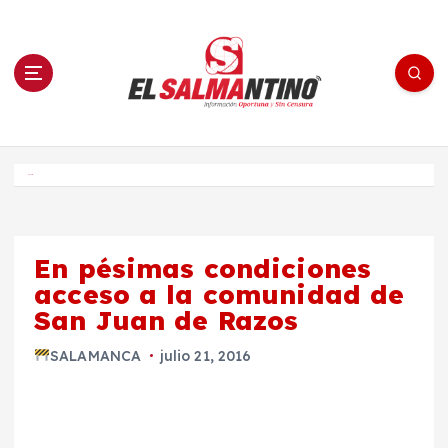
S
a
l
t
a
r
a
l
c
o
El Salmantino - medios/noticias/editorial
n
t
e
Inicio
n
i
d
o
En pésimas condiciones
acceso a la comunidad de
San Juan de Razos
SALAMANCA
julio 21, 2016