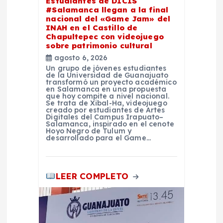
Estudiantes de DICIS
t
#Salamanca llegan a la final
nacional del «Game Jam» del
INAH en el Castillo de
r
Chapultepec con videojuego
sobre patrimonio cultural
a
agosto 6, 2026
Un grupo de jóvenes estudiantes
de la Universidad de Guanajuato
d
transformó un proyecto académico
en Salamanca en una propuesta
que hoy compite a nivel nacional.
a
Se trata de Xibal-Ha, videojuego
creado por estudiantes de Artes
Digitales del Campus Irapuato–
Salamanca, inspirado en el cenote
s
Hoyo Negro de Tulum y
desarrollado para el Game…
LEER COMPLETO