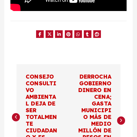
N
CONSEJO
DERROCHA
a
CONSULTI
GOBIERNO
VO
DINERO EN
AMBIENTA
CENA;
v
L DEJA DE
GASTA
SER
MUNICIPI
e
TOTALMEN
O MÁS DE
TE
MEDIO
g
CIUDADAN
MILLÓN DE