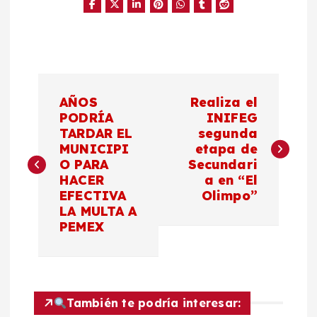
N
AÑOS
Realiza el
a
PODRÍA
INIFEG
TARDAR EL
segunda
MUNICIPI
etapa de
v
O PARA
Secundari
HACER
a en “El
e
EFECTIVA
Olimpo”
LA MULTA A
g
PEMEX
a
c
También te podría interesar: