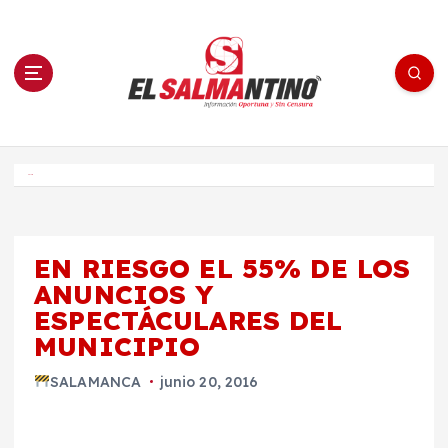
S
a
l
t
a
r
a
l
c
o
El Salmantino - medios/noticias/editorial
n
t
e
Inicio
n
i
d
o
EN RIESGO EL 55% DE LOS
ANUNCIOS Y
ESPECTÁCULARES DEL
MUNICIPIO
SALAMANCA
junio 20, 2016