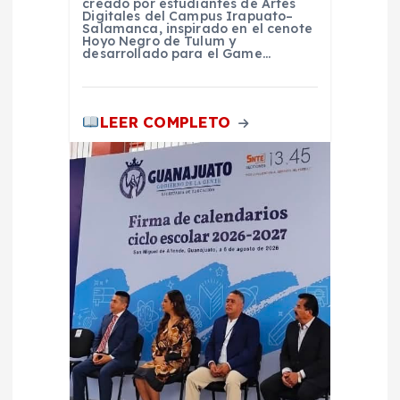
a
creado por estudiantes de Artes
Digitales del Campus Irapuato–
Salamanca, inspirado en el cenote
Hoyo Negro de Tulum y
d
desarrollado para el Game…
a
LEER COMPLETO
s