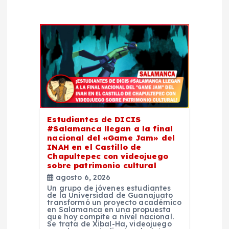
i
ó
n
d
e
Estudiantes de DICIS
e
#Salamanca llegan a la final
nacional del «Game Jam» del
INAH en el Castillo de
n
Chapultepec con videojuego
sobre patrimonio cultural
agosto 6, 2026
t
Un grupo de jóvenes estudiantes
de la Universidad de Guanajuato
transformó un proyecto académico
r
en Salamanca en una propuesta
que hoy compite a nivel nacional.
Se trata de Xibal-Ha, videojuego