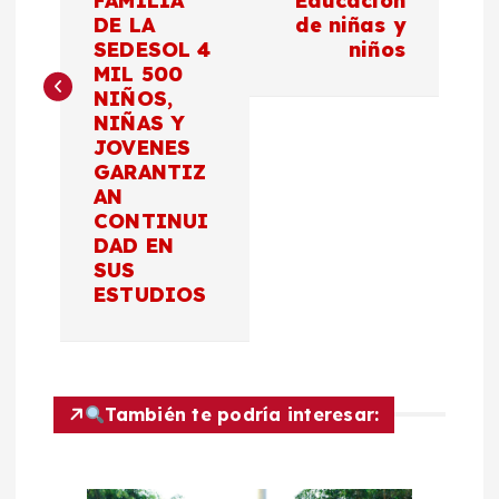
FAMILIA
Educación
e
DE LA
de niñas y
SEDESOL 4
niños
g
MIL 500
NIÑOS,
a
NIÑAS Y
JOVENES
c
GARANTIZ
AN
CONTINUI
i
DAD EN
SUS
ó
ESTUDIOS
n
d
También te podría interesar:
e