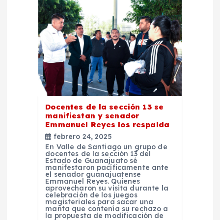
e
n
t
r
a
Docentes de la sección 13 se
manifiestan y senador
d
Emmanuel Reyes los respalda
febrero 24, 2025
a
En Valle de Santiago un grupo de
docentes de la sección 13 del
Estado de Guanajuato sé
s
manifestaron pacíficamente ante
el senador guanajuatense
Emmanuel Reyes. Quienes
aprovecharon su visita durante la
celebración de los juegos
magisteriales para sacar una
manta que contenía su rechazo a
la propuesta de modificación de