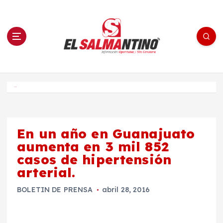
S
a
l
t
a
r
a
l
c
o
El Salmantino - medios/noticias/editorial
n
t
e
Inicio
n
i
d
o
En un año en Guanajuato
aumenta en 3 mil 852
casos de hipertensión
arterial.
BOLETIN DE PRENSA
abril 28, 2016