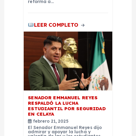
reforma a…
LEER COMPLETO
SENADOR EMMANUEL REYES
RESPALDÓ LA LUCHA
ESTUDIANTIL POR SEGURIDAD
EN CELAYA
febrero 21, 2025
El Senador Emmanuel Reyes dijo
admirar y apoyar la lucha y
valentía de las y los estudiantes