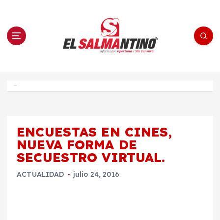
S
a
l
t
a
r
a
l
c
o
El Salmantino - medios/noticias/editorial
n
t
e
Inicio
n
i
d
o
ENCUESTAS EN CINES,
NUEVA FORMA DE
SECUESTRO VIRTUAL.
ACTUALIDAD
julio 24, 2016