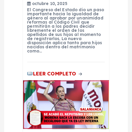
n
octubre 10, 2025
El Congreso del Estado dio un paso
importante hacia la igualdad de
t
género al aprobar por unanimidad
reformas al Código Civil que
permitirán a los padres decidir
r
libremente el orden de los
apellidos de sus hijos al momento
de registrarlos. La nueva
disposición aplica tanto para hijos
a
nacidos dentro del matrimonio
como…
d
a
LEER COMPLETO
s