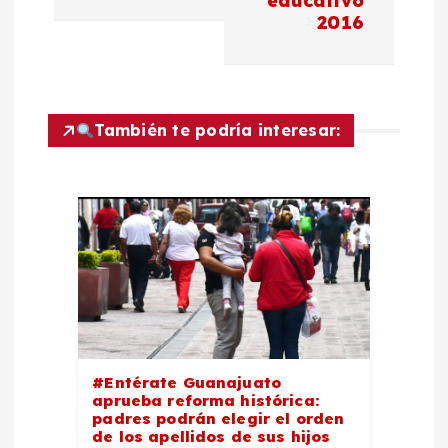
educativo
g
2016
a
c
También te podría interesar:
i
ó
n
d
e
#Entérate Guanajuato
aprueba reforma histórica:
e
padres podrán elegir el orden
de los apellidos de sus hijos