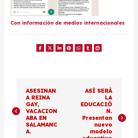
Con información de medios internacionales
N
ASESINAN
ASÍ SERÁ
a
A REINA
LA
GAY,
EDUCACIÓ
VACACION
N.
v
ABA EN
Presentan
SALAMANC
nuevo
e
A.
modelo